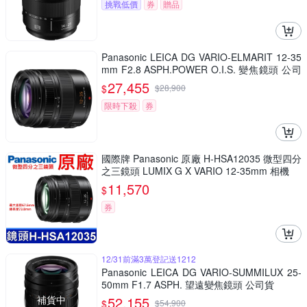
挑戰低價
券
贈品
Panasonic LEICA DG VARIO-ELMARIT 12-35
mm F2.8 ASPH.POWER O.I.S. 變焦鏡頭 公司
貨 H-ES12035
27,455
$
$
28,900
限時下殺
券
國際牌 Panasonic 原廠 H-HSA12035 微型四分
之三鏡頭 LUMIX G X VARIO 12-35mm 相機
11,570
$
券
12/31前滿3萬登記送1212
Panasonic LEICA DG VARIO-SUMMILUX 25-
50mm F1.7 ASPH. 望遠變焦鏡頭 公司貨
補貨中
52,155
$
$
54,900