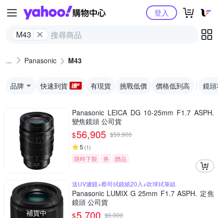
Yahoo購物中心
登入
M43
Panasonic
M43
品牌
快速到貨
有現貨
挑戰低價
價格低到高
鏡頭
Panasonic LEICA DG 10-25mm F1.7 ASPH.
變焦鏡頭 公司貨
56,905
$
$
59,900
5
(
1
)
限時下殺
券
贈品
送UV濾鏡+蔡司拭鏡紙20入+吹球拭筆組
Panasonic LUMIX G 25mm F1.7 ASPH. 定焦
鏡頭 公司貨
補貨中
5,700
$
$
6,000