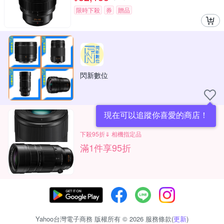
限時下殺
券
贈品
閃新數位
現在可以追蹤你喜愛的商店！
下殺95折⇓ 相機指定品
滿1件享95折
Yahoo台灣電子商務 版權所有 © 2026 服務條款(
更新
)