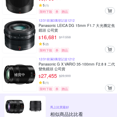
5
(
1
)
限時下殺
券
贈品
12/31前滿3萬登記送1212
Panasonic LEICA DG 15mm F1.7 大光圈定焦
鏡頭 公司貨
16,681
$
$
17,558
5
(
2
)
限時下殺
券
贈品
12/31前滿3萬登記送1212
Panasonic G X VARIO 35-100mm F2.8 Ⅱ 二代
變焦鏡頭 公司貨
補貨中
27,455
$
$
28,900
5
(
1
)
限時下殺
券
贈品
馬上比買最好
相似商品比比看