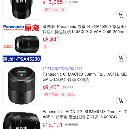
補貨中
16,055
$
$
16,900
限時下殺
券
國際牌 Panasonic 原廠 H-FSA45200 微型4/3
長焦距變焦鏡頭 LUMIX G X VARIO 45-200mm
單眼鏡頭 相機
8,840
$
券
12/31前滿3萬登記送1212
Panasonic G MACRO 30mm F2.8 ASPH. ME
GA O.I.S.微距鏡頭 公司貨
9,405
$
$
9,900
限時下殺
券
贈品
Panasonic LEICA DG SUMMILUX 9mm F1.7
ASPH. 超廣角 定焦鏡頭 公司貨 H-X09GC
15,191
$
$
15,990
補貨中