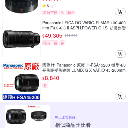
5
(
2
)
限時下殺
券
贈品
Panasonic LEICA DG VARIO-ELMAR 100-400
mm F4.0-6.3 II ASPH.POWER O.I.S. 超長焦變
焦鏡頭 公司貨 H-RSA100400G
49,305
$
$
51,900
限時下殺
券
國際牌 Panasonic 原廠 H-FSA45200 微型4/3
長焦距變焦鏡頭 LUMIX G X VARIO 45-200mm
單眼鏡頭 相機
8,840
$
券
馬上比買最好
相似商品比比看