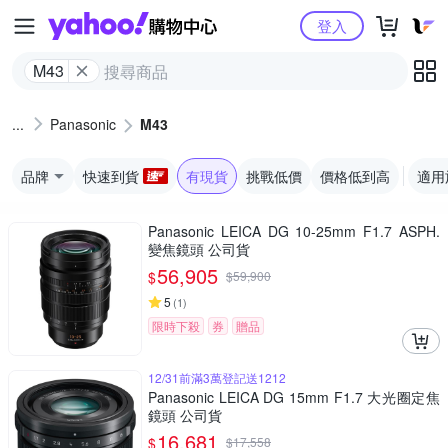
Yahoo購物中心
登入
M43
Panasonic
M43
品牌
快速到貨
有現貨
挑戰低價
價格低到高
適用
Panasonic LEICA DG 10-25mm F1.7 ASPH.
變焦鏡頭 公司貨
56,905
$
$
59,900
5
(
1
)
限時下殺
券
贈品
12/31前滿3萬登記送1212
Panasonic LEICA DG 15mm F1.7 大光圈定焦
鏡頭 公司貨
16,681
$
$
17,558