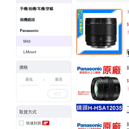
手機/相機/耳機/穿戴
相機鏡頭
$
Panasonic
M43
L-Mount
價格
-
$
確定
取貨方式
快速到貨