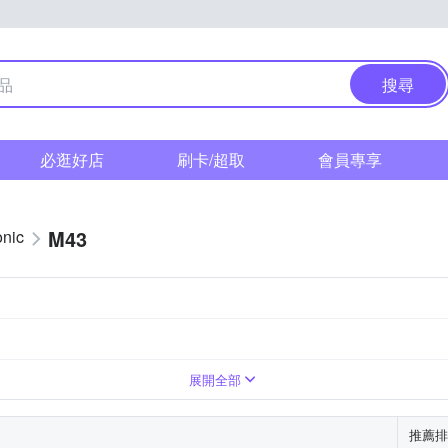
搜尋
必逛好店
刷卡/超取
會員專享
M43
nic
展開全部
推薦排