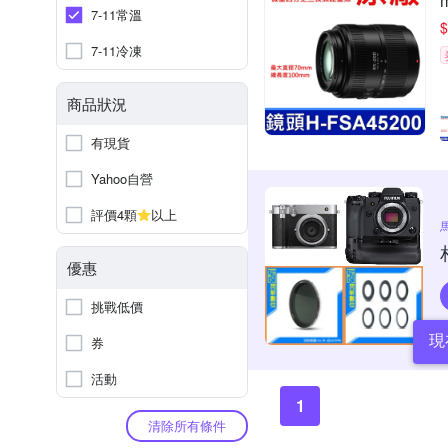
7-11常溫
$
7-11冷凍
商品狀況
有現貨
Yahoo自營
評價4顆
以上
優惠
挑戰低價
現
券
活動
1
清除所有條件