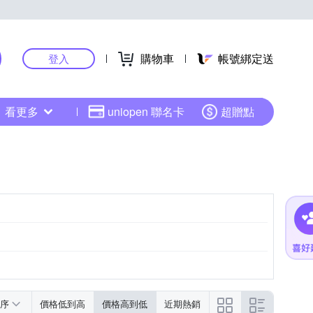
購物車
帳號綁定送
登入
看更多
uniopen 聯名卡
超贈點
序
價格低到高
價格高到低
近期熱銷