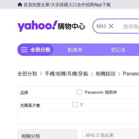
首頁
拍賣
企業/大宗採購入口
合作招商
App下載
Yahoo購物中心
M43
全部分類
點換券
登記送
手機/相機/耳機/穿戴
相機鏡頭
Panaso
Panasonic 國際牌
品牌
7
光圈葉片數
品牌名稱
非
平行輸入
標準變焦
公司貨
廣角定焦
Panasonic
恆定光圈
適用於
來源
鏡頭功能
M43 3 筆結果
相關分類