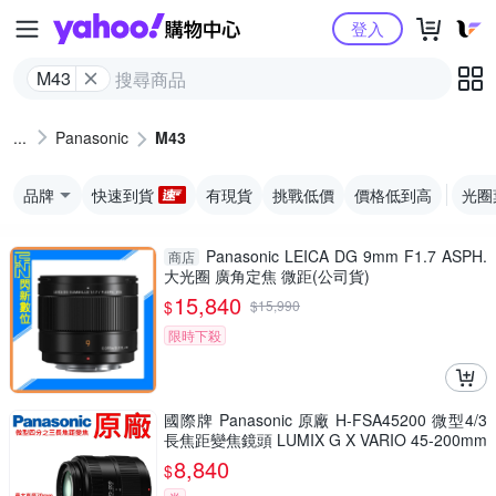
Yahoo購物中心
登入
M43
Panasonic
M43
品牌
快速到貨
有現貨
挑戰低價
價格低到高
光圈
Panasonic LEICA DG 9mm F1.7 ASPH.
商店
大光圈 廣角定焦 微距(公司貨)
15,840
$
$
15,990
限時下殺
國際牌 Panasonic 原廠 H-FSA45200 微型4/3
長焦距變焦鏡頭 LUMIX G X VARIO 45-200mm
單眼鏡頭 相機
8,840
$