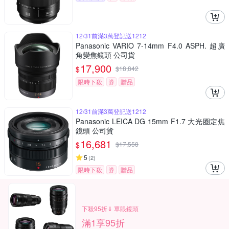
12/31前滿3萬登記送1212
Panasonic VARIO 7-14mm F4.0 ASPH. 超廣
角變焦鏡頭 公司貨
17,900
$
$
18,842
限時下殺
券
贈品
12/31前滿3萬登記送1212
Panasonic LEICA DG 15mm F1.7 大光圈定焦
鏡頭 公司貨
16,681
$
$
17,558
5
(
2
)
限時下殺
券
贈品
下殺95折⇓ 單眼鏡頭
滿1享95折