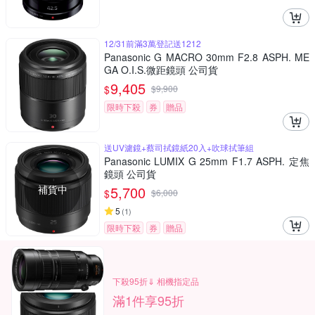
12/31前滿3萬登記送1212
Panasonic G MACRO 30mm F2.8 ASPH. ME
GA O.I.S.微距鏡頭 公司貨
9,405
$
$
9,900
限時下殺
券
贈品
送UV濾鏡+蔡司拭鏡紙20入+吹球拭筆組
Panasonic LUMIX G 25mm F1.7 ASPH. 定焦
鏡頭 公司貨
補貨中
5,700
$
$
6,000
5
(
1
)
限時下殺
券
贈品
下殺95折⇓ 相機指定品
滿1件享95折