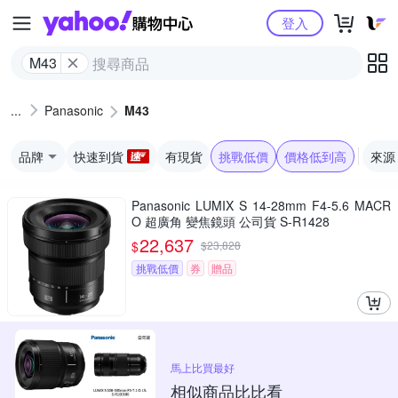
Yahoo購物中心
登入
M43
Panasonic
M43
品牌
快速到貨
有現貨
挑戰低價
價格低到高
來源
Panasonic LUMIX S 14-28mm F4-5.6 MACR
O 超廣角 變焦鏡頭 公司貨 S-R1428
22,637
$
$
23,828
挑戰低價
券
贈品
馬上比買最好
相似商品比比看