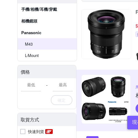
手機/相機/耳機/穿戴
相機鏡頭
$
Panasonic
M43
L-Mount
價格
-
確定
取貨方式
現
快速到貨