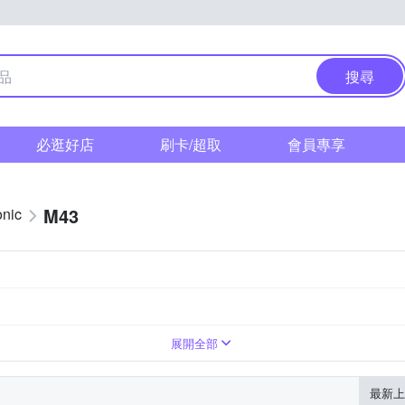
搜尋
必逛好店
刷卡/超取
會員專享
M43
nic
展開全部
最新上