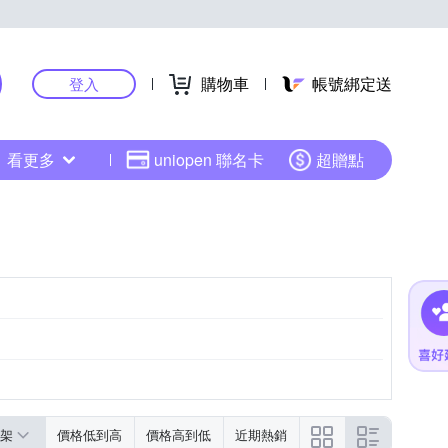
購物車
帳號綁定送
登入
看更多
uniopen 聯名卡
超贈點
架
價格低到高
價格高到低
近期熱銷