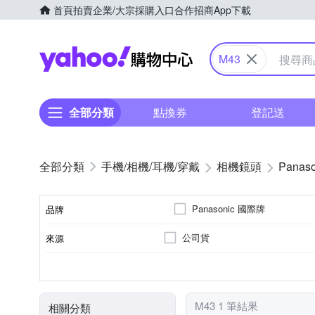
首頁
拍賣
企業/大宗採購入口
合作招商
App下載
Yahoo購物中心
M43
全部分類
點換券
登記送
手機/相機/耳機/穿戴
相機鏡頭
Panaso
Panasonic 國際牌
品牌
公司貨
來源
品牌名稱
非
超廣角定焦
7
Panasonic
光圈葉片數
恆定光圈
適用於
鏡頭功能
M43 1 筆結果
相關分類