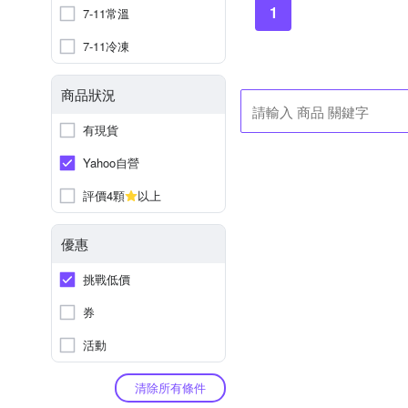
1
7-11常溫
7-11冷凍
商品狀況
有現貨
Yahoo自營
評價4顆
以上
優惠
挑戰低價
券
活動
清除所有條件