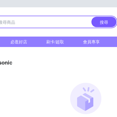
搜尋
必逛好店
刷卡/超取
會員專享
sonic