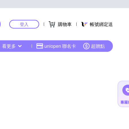
購物車
帳號綁定送
登入
看更多
uniopen 聯名卡
超贈點