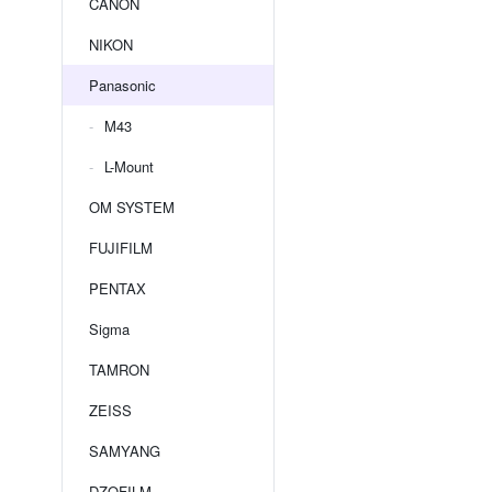
CANON
NIKON
Panasonic
M43
L-Mount
OM SYSTEM
FUJIFILM
PENTAX
Sigma
TAMRON
ZEISS
SAMYANG
DZOFILM