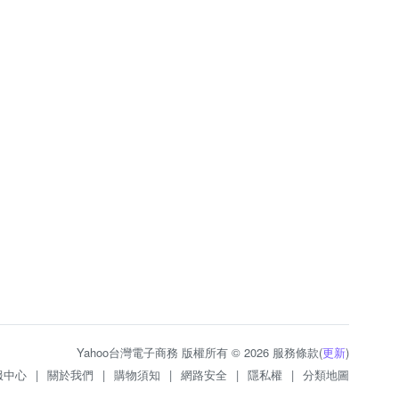
Yahoo台灣電子商務 版權所有 © 2026 服務條款(
更新
)
服中心
|
關於我們
|
購物須知
|
網路安全
|
隱私權
|
分類地圖