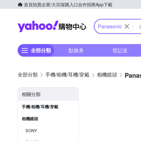
首頁
拍賣
企業/大宗採購入口
合作招商
App下載
Yahoo購物中心
Panasonic
全部分類
點換券
登記送
Pana
手機/相機/耳機/穿戴
相機鏡頭
相關分類
手機/相機/耳機/穿戴
相機鏡頭
SONY