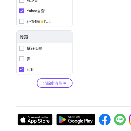
有現貨
Yahoo自營
評價4顆
以上
優惠
挑戰低價
券
活動
清除所有條件