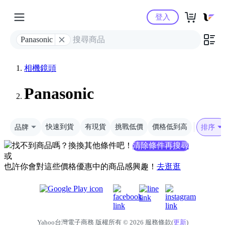
Yahoo購物中心
登入
Panasonic
相機鏡頭
Panasonic
品牌
快速到貨
有現貨
挑戰低價
價格低到高
排序
找不到商品嗎？換換其他條件吧！
清除條件再搜尋
或
也許你會對這些價格優惠中的商品感興趣！
去逛逛
Yahoo台灣電子商務 版權所有 © 2026 服務條款(
更新
)