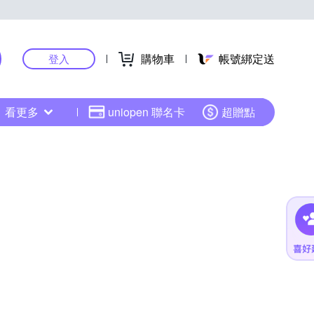
購物車
帳號綁定送
登入
看更多
uniopen 聯名卡
超贈點