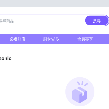
搜尋
必逛好店
刷卡/超取
會員專享
sonic