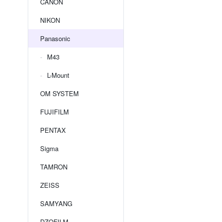
CANON
NIKON
Panasonic
M43
L-Mount
OM SYSTEM
FUJIFILM
PENTAX
Sigma
TAMRON
ZEISS
SAMYANG
DZOFILM