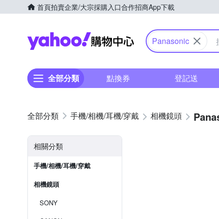
首頁
拍賣
企業/大宗採購入口
合作招商
App下載
Yahoo購物中心
Panasonic
全部分類
點換券
登記送
Pana
手機/相機/耳機/穿戴
相機鏡頭
相關分類
手機/相機/耳機/穿戴
相機鏡頭
SONY