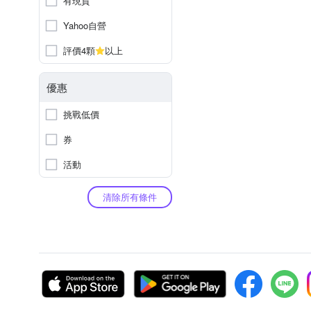
有現貨
Yahoo自營
評價4顆
以上
優惠
挑戰低價
券
活動
清除所有條件