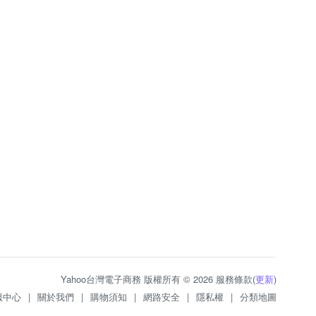
Yahoo台灣電子商務 版權所有 © 2026 服務條款(
更新
)
服中心
|
關於我們
|
購物須知
|
網路安全
|
隱私權
|
分類地圖