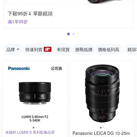
下殺95折⇓ 單眼鏡頭
滿1享95折
品牌
快速到貨
有現貨
挑戰低價
價格低到高
鏡頭
卓越的 LUMIX S 系列影像品質
Panasonic LEICA DG 10-25m