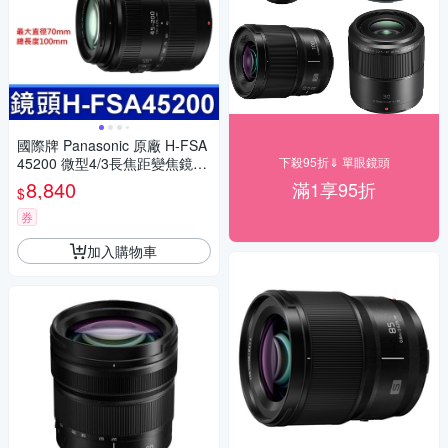
國際牌 Panasonic 原廠 H-FSA
45200 微型4/3長焦距變焦鏡頭
下殺95折⇓ 單眼鏡頭
LUMIX G X VARIO 45-200mm
8,840
滿1享95折
$
單眼鏡頭 相機
券
加入購物車