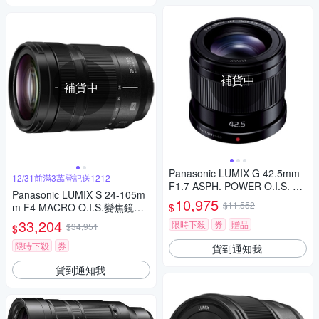
補貨中
補貨中
Panasonic LUMIX G 42.5mm
12/31前滿3萬登記送1212
F1.7 ASPH. POWER O.I.S. 大
Panasonic LUMIX S 24-105m
光圈 定焦鏡頭 公司貨
10,975
$11,552
$
m F4 MACRO O.I.S.變焦鏡頭
公司貨 S-R24105
33,204
限時下殺
券
贈品
$34,951
$
限時下殺
券
貨到通知我
貨到通知我