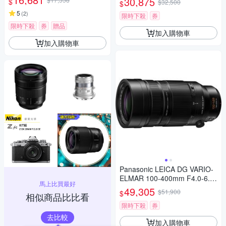
30,875
$
$32,500
$
5
(
2
)
限時下殺
券
限時下殺
券
贈品
加入購物車
加入購物車
Panasonic LEICA DG VARIO-
ELMAR 100-400mm F4.0-6.3
馬上比買最好
II ASPH.POWER O.I.S. 超長焦
49,305
$51,900
$
相似商品比比看
變焦鏡頭 公司貨 H-RSA10040
0G
限時下殺
券
去比較
加入購物車