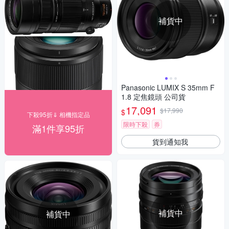
補貨中
Panasonic LUMIX S 35mm F
1.8 定焦鏡頭 公司貨
17,091
$17,990
$
下殺95折⇓ 相機指定品
限時下殺
券
滿1件享95折
貨到通知我
補貨中
補貨中