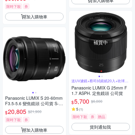
加入購物車
限時下殺
券
加入購物車
補貨中
送UV濾鏡+蔡司拭鏡紙20入+吹球拭
筆組
Panasonic LUMIX G 25mm F
1.7 ASPH. 定焦鏡頭 公司貨
Panasonic LUMIX S 20-60mm
5,700
$6,000
$
F3.5-5.6 變焦鏡頭 公司貨 S-R
2060
5
(
1
)
20,805
$21,900
$
限時下殺
券
贈品
限時下殺
券
貨到通知我
加入購物車