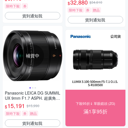
32,880
$34,610
$
限時下殺
券
限時下殺
券
贈品
貨到通知我
貨到通知我
補貨中
Panasonic LEICA DG SUMMIL
UX 9mm F1.7 ASPH. 超廣角
定焦鏡頭 公司貨 H-X09GC
下殺95折⇓ 單眼鏡頭 (ZG)
15,191
$15,990
$
滿1享95折
限時下殺
券
贈品
貨到通知我