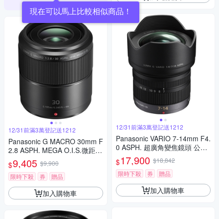
現在可以馬上比較相似商品！
12/31前滿3萬登記送1212
12/31前滿3萬登記送1212
Panasonic VARIO 7-14mm F4.
Panasonic G MACRO 30mm F
0 ASPH. 超廣角變焦鏡頭 公司
2.8 ASPH. MEGA O.I.S.微距鏡
貨
17,900
頭 公司貨
9,405
$18,842
$
$9,900
$
限時下殺
券
贈品
限時下殺
券
贈品
加入購物車
加入購物車