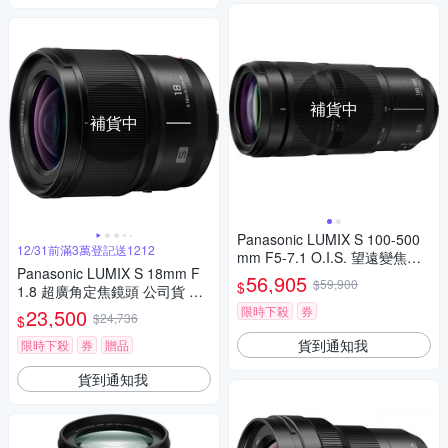
補貨中
補貨中
Panasonic LUMIX S 100-500
12/31前滿3萬登記送1212
mm F5-7.1 O.I.S. 望遠變焦鏡
Panasonic LUMIX S 18mm F
頭 公司貨 S-R100500
56,905
$59,900
$
1.8 超廣角定焦鏡頭 公司貨 S-
S18
限時下殺
券
23,500
$24,736
$
貨到通知我
限時下殺
券
贈品
貨到通知我