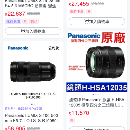
Panasonic LUMIX S 14-28mm
H.POWER O.I.S. 變焦鏡頭 公
27,455
$28,900
$
F4-5.6 MACRO 超廣角 變焦鏡
司貨 H-ES12035
頭 公司貨 S-R1428
限時下殺
券
22,637
$23,828
$
加入購物車
挑戰低價
券
贈品
加入購物車
國際牌 Panasonic 原廠 H-HSA
12035 微型四分之三鏡頭 LUMI
S系列中焦段最長的鏡頭
X G X VARIO 12-35mm 相機
11,570
$
Panasonic LUMIX S 100-500
mm F5-7.1 O.I.S. S-R100500
券
(公司貨)
56,905
$59,900
$