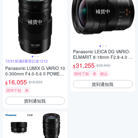
補貨中
補貨中
Panasonic LEICA DG VARIO-
ELMARIT 8-18mm F2.8-4.0 A
12/31前滿3萬登記送1212
SPH. 廣角變焦鏡頭 公司貨
31,255
$32,900
$
Panasonic LUMIX G VARIO 10
0-300mm F4.0-5.6 II POWER
限時下殺
券
贈品
O.I.S.二代變焦鏡頭 公司貨
16,055
$16,900
$
貨到通知我
限時下殺
券
貨到通知我