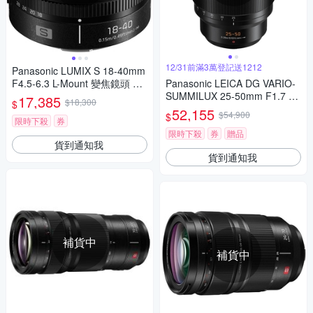
12/31前滿3萬登記送1212
Panasonic LUMIX S 18-40mm
F4.5-6.3 L-Mount 變焦鏡頭 公
Panasonic LEICA DG VARIO-
司貨 S-R1840GC
SUMMILUX 25-50mm F1.7 AS
17,385
$18,300
$
PH. 望遠變焦鏡頭 公司貨
52,155
$54,900
$
限時下殺
券
限時下殺
券
贈品
貨到通知我
貨到通知我
補貨中
補貨中