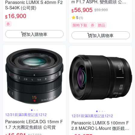
m F1.7 ASPH. 變焦鏡頭 公司
Panasonic LUMIX S 40mm F2
貨
S-S40K (公司貨)
56,905
$59,900
$
16,900
$
5
(
1
)
券
限時下殺
券
贈品
加入購物車
加入購物車
12/31前滿3萬登記送1212
12/31前滿3萬登記送1212
Panasonic LEICA DG 15mm F
Panasonic LUMIX S 100mm F
1.7 大光圈定焦鏡頭 公司貨
2.8 MACRO L-Mount 微距鏡頭
16,681
公司貨 S-E100
$17,558