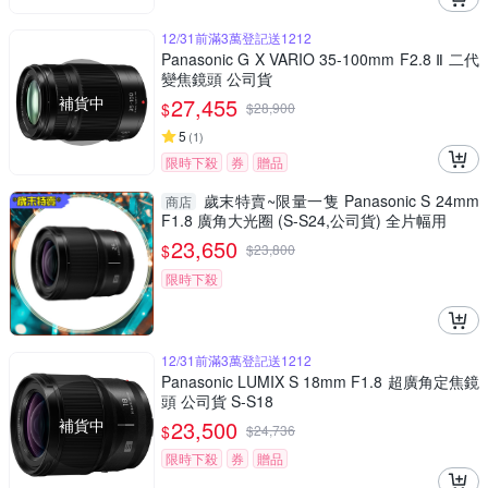
12/31前滿3萬登記送1212
Panasonic G X VARIO 35-100mm F2.8 Ⅱ 二代
變焦鏡頭 公司貨
補貨中
27,455
$
$
28,900
5
(
1
)
限時下殺
券
贈品
歲末特賣~限量一隻 Panasonic S 24mm
商店
F1.8 廣角大光圈 (S-S24,公司貨) 全片幅用
23,650
$
$
23,800
限時下殺
12/31前滿3萬登記送1212
Panasonic LUMIX S 18mm F1.8 超廣角定焦鏡
頭 公司貨 S-S18
補貨中
23,500
$
$
24,736
限時下殺
券
贈品