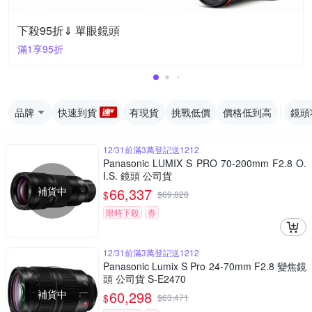
下殺95折⇓ 單眼鏡頭
滿1享95折
品牌
快速到貨
有現貨
挑戰低價
價格低到高
鏡頭
12/31前滿3萬登記送1212
Panasonic LUMIX S PRO 70-200mm F2.8 O.
I.S. 鏡頭 公司貨
補貨中
66,337
$
$
69,828
限時下殺
券
12/31前滿3萬登記送1212
Panasonic Lumix S Pro 24-70mm F2.8 變焦鏡
頭 公司貨 S-E2470
補貨中
60,298
$
$
63,471