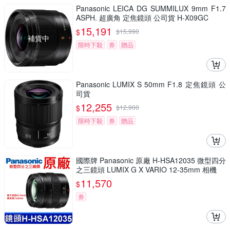
Panasonic LEICA DG SUMMILUX 9mm F1.7
ASPH. 超廣角 定焦鏡頭 公司貨 H-X09GC
15,191
$
$
15,990
補貨中
限時下殺
券
贈品
Panasonic LUMIX S 50mm F1.8 定焦鏡頭 公
司貨
12,255
$
$
12,900
限時下殺
券
贈品
國際牌 Panasonic 原廠 H-HSA12035 微型四分
之三鏡頭 LUMIX G X VARIO 12-35mm 相機
11,570
$
券