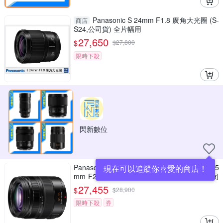
Panasonic S 24mm F1.8 廣角大光圈 (S-
商店
S24,公司貨) 全片幅用
27,650
$
$
27,800
限時下殺
閃新數位
Panasonic LEICA DG VARIO-ELMARIT 12-35
現在可以追蹤你喜愛的商店！
mm F2.8 ASPH.POWER O.I.S. 變焦鏡頭 公司
貨 H-ES12035
27,455
$
$
28,900
限時下殺
券