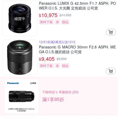
Panasonic LUMIX G 42.5mm F1.7 ASPH. PO
WER O.I.S. 大光圈 定焦鏡頭 公司貨
10,975
$
$
11,552
補貨中
限時下殺
券
贈品
12/31前滿3萬登記送1212
Panasonic G MACRO 30mm F2.8 ASPH. ME
GA O.I.S.微距鏡頭 公司貨
9,405
$
$
9,900
限時下殺
券
贈品
下殺95折⇓ 單眼鏡頭 (ZG)
滿1享95折