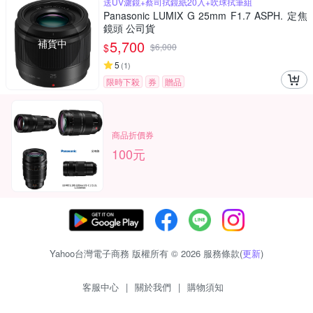
送UV濾鏡+蔡司拭鏡紙20入+吹球拭筆組
Panasonic LUMIX G 25mm F1.7 ASPH. 定焦
鏡頭 公司貨
補貨中
5,700
$
$
6,000
5
(
1
)
限時下殺
券
贈品
商品折價券
100元
Yahoo台灣電子商務 版權所有 © 2026 服務條款(
更新
)
客服中心
|
關於我們
|
購物須知