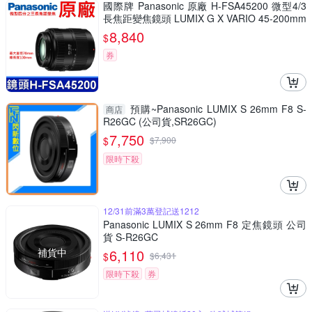
國際牌 Panasonic 原廠 H-FSA45200 微型4/3
長焦距變焦鏡頭 LUMIX G X VARIO 45-200mm
單眼鏡頭 相機
8,840
$
券
預購~Panasonic LUMIX S 26mm F8 S-
商店
R26GC (公司貨,SR26GC)
7,750
$
$
7,900
限時下殺
12/31前滿3萬登記送1212
Panasonic LUMIX S 26mm F8 定焦鏡頭 公司
貨 S-R26GC
補貨中
6,110
$
$
6,431
限時下殺
券