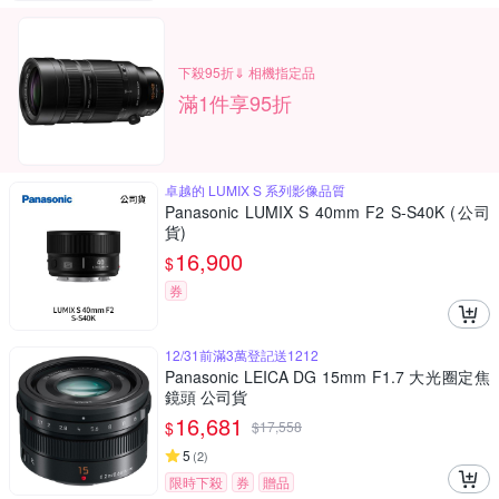
下殺95折⇓ 相機指定品
滿1件享95折
卓越的 LUMIX S 系列影像品質
Panasonic LUMIX S 40mm F2 S-S40K (公司
貨)
16,900
$
券
12/31前滿3萬登記送1212
Panasonic LEICA DG 15mm F1.7 大光圈定焦
鏡頭 公司貨
16,681
$
$
17,558
5
(
2
)
限時下殺
券
贈品