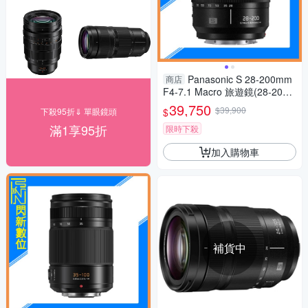
Panasonic S 28-200mm
商店
F4-7.1 Macro 旅遊鏡(28-20
0，S-R28200GC，公司貨)L-m
39,750
$39,900
$
下殺95折⇓ 單眼鏡頭
ount
滿1享95折
限時下殺
加入購物車
補貨中