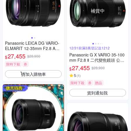
補貨中
Panasonic LEICA DG VARIO-
ELMARIT 12-35mm F2.8 ASP
12/31前滿3萬登記送1212
H.POWER O.I.S. 變焦鏡頭 公
27,455
Panasonic G X VARIO 35-100
$28,900
$
司貨 H-ES12035
mm F2.8 Ⅱ 二代變焦鏡頭 公司
限時下殺
券
貨
27,455
$28,900
$
加入購物車
5
(
1
)
限時下殺
券
贈品
貨到通知我