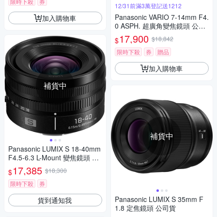
限時下殺
券
12/31前滿3萬登記送1212
Panasonic VARIO 7-14mm F4.
加入購物車
0 ASPH. 超廣角變焦鏡頭 公司
貨
17,900
$18,842
$
限時下殺
券
贈品
加入購物車
補貨中
補貨中
Panasonic LUMIX S 18-40mm
F4.5-6.3 L-Mount 變焦鏡頭 公
司貨 S-R1840GC
17,385
$18,300
$
限時下殺
券
Panasonic LUMIX S 35mm F
貨到通知我
1.8 定焦鏡頭 公司貨