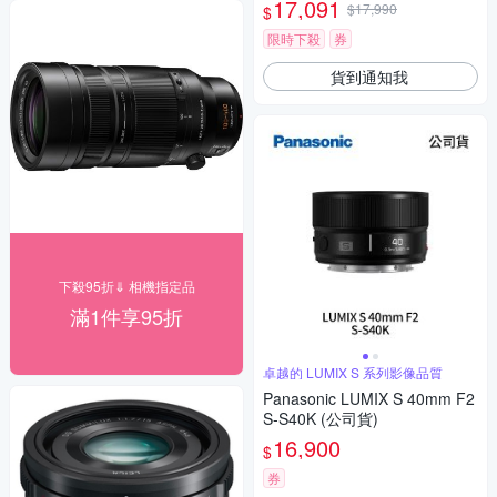
17,091
$17,990
$
限時下殺
券
貨到通知我
下殺95折⇓ 相機指定品
滿1件享95折
卓越的 LUMIX S 系列影像品質
Panasonic LUMIX S 40mm F2
S-S40K (公司貨)
16,900
$
券