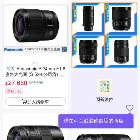
Panasonic S 24mm F1.8
商店
廣角大光圈 (S-S24,公司貨) 全
片幅用
27,650
$27,800
$
限時下殺
閃新數位
加入購物車
現在可以追蹤你喜愛的商店！