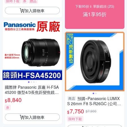
限時下殺
券
贈品
下殺95折⇓ 單眼鏡頭 (ZG)
加入購物車
滿1享95折
國際牌 Panasonic 原廠 H-FSA
45200 微型4/3長焦距變焦鏡頭
LUMIX G X VARIO 45-200mm
8,840
預購~Panasonic LUMIX
商店
$
單眼鏡頭 相機
S 26mm F8 S-R26GC (公司貨,
券
SR26GC)
7,750
$7,900
$
加入購物車
限時下殺