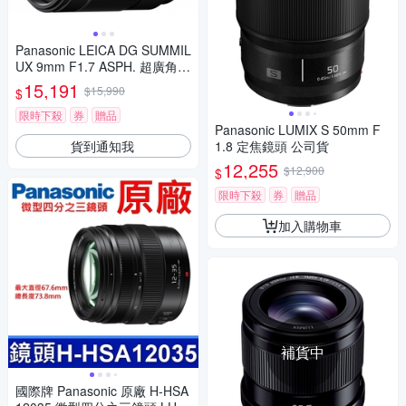
Panasonic LEICA DG SUMMIL
UX 9mm F1.7 ASPH. 超廣角
定焦鏡頭 公司貨 H-X09GC
15,191
$15,990
$
限時下殺
券
贈品
Panasonic LUMIX S 50mm F
貨到通知我
1.8 定焦鏡頭 公司貨
12,255
$12,900
$
限時下殺
券
贈品
加入購物車
補貨中
國際牌 Panasonic 原廠 H-HSA