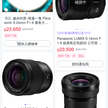
補貨中
歲末特賣~限量一隻 Pana
商店
sonic S 24mm F1.8 廣角大光
圈 (S-S24,公司貨) 全片幅用
23,650
$23,800
$
12/31前滿3萬登記送1212
限時下殺
Panasonic LUMIX S 18mm F
1.8 超廣角定焦鏡頭 公司貨 S-
加入購物車
S18
23,500
$24,736
$
限時下殺
券
贈品
貨到通知我