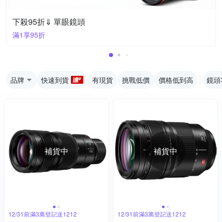
下殺95折⇓ 單眼鏡頭
滿1享95折
品牌
快速到貨
有現貨
挑戰低價
價格低到高
鏡頭
補貨中
補貨中
12/31前滿3萬登記送1212
12/31前滿3萬登記送1212