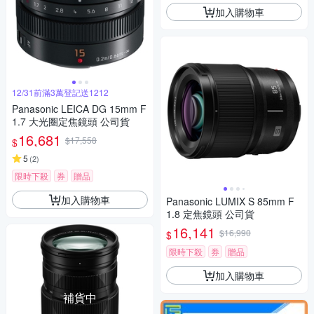
加入購物車
12/31前滿3萬登記送1212
Panasonic LEICA DG 15mm F
1.7 大光圈定焦鏡頭 公司貨
16,681
$17,558
$
5
(
2
)
限時下殺
券
贈品
加入購物車
Panasonic LUMIX S 85mm F
1.8 定焦鏡頭 公司貨
16,141
$16,990
$
限時下殺
券
贈品
加入購物車
補貨中