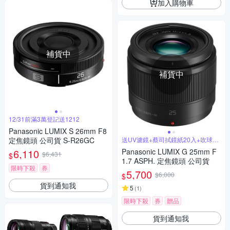
加入購物車
補貨中
補貨中
12/31前滿3萬登記送1212
Panasonic LUMIX S 26mm F8
定焦鏡頭 公司貨 S-R26GC
送UV濾鏡+蔡司拭鏡紙20入+吹球拭
筆組
6,110
Panasonic LUMIX G 25mm F
$6,431
$
1.7 ASPH. 定焦鏡頭 公司貨
限時下殺
券
5,700
$6,000
$
貨到通知我
5
(
1
)
限時下殺
券
贈品
貨到通知我