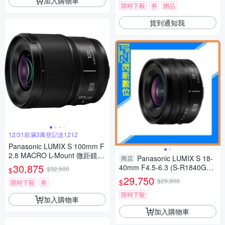
加入購物車
限時下殺
券
贈品
貨到通知我
12/31前滿3萬登記送1212
Panasonic LUMIX S 100mm F
2.8 MACRO L-Mount 微距鏡頭
Panasonic LUMIX S 18-
商店
公司貨 S-E100
30,875
40mm F4.5-6.3 (S-R1840GC,
$32,500
$
公司貨)
29,750
$29,900
$
限時下殺
券
限時下殺
加入購物車
加入購物車