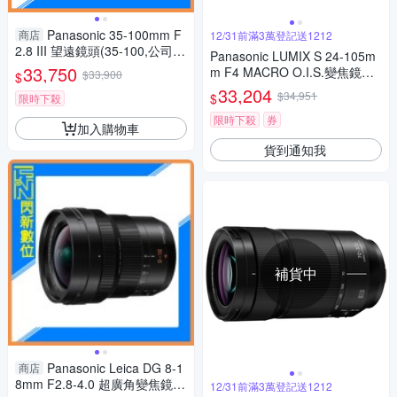
Panasonic 35-100mm F
商店
12/31前滿3萬登記送1212
2.8 III 望遠鏡頭(35-100,公司
Panasonic LUMIX S 24-105m
貨)H-ES35100GC
33,750
m F4 MACRO O.I.S.變焦鏡頭
$33,900
$
公司貨 S-R24105
33,204
$34,951
$
限時下殺
限時下殺
券
加入購物車
貨到通知我
補貨中
Panasonic Leica DG 8-1
商店
8mm F2.8-4.0 超廣角變焦鏡(8
12/31前滿3萬登記送1212