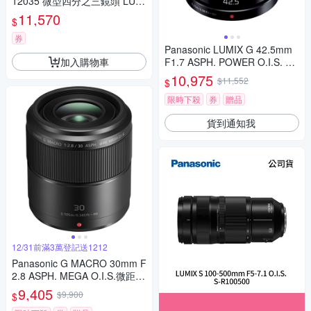
12035 微型四分之三鏡頭 LUMI
X G X VARIO 12-35mm 相機
11,570
$
券
Panasonic LUMIX G 42.5mm
加入購物車
F1.7 ASPH. POWER O.I.S. 大
光圈 定焦鏡頭 公司貨
10,975
$11,552
$
限時下殺
券
贈品
貨到通知我
12/31前滿3萬登記送1212
Panasonic G MACRO 30mm F
2.8 ASPH. MEGA O.I.S.微距鏡
頭 公司貨
9,405
$9,900
$