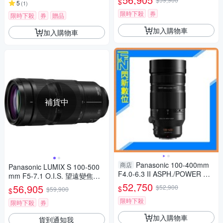
$
5
(
1
)
限時下殺
券
限時下殺
券
贈品
加入購物車
加入購物車
補貨中
Panasonic 100-400mm
商店
Panasonic LUMIX S 100-500
F4.0-6.3 II ASPH./POWER O.I.
mm F5-7.1 O.I.S. 望遠變焦鏡
S.鏡頭(100-400 II,公司貨)
頭 公司貨 S-R100500
52,750
56,905
$52,900
$
$59,900
$
限時下殺
限時下殺
券
加入購物車
貨到通知我