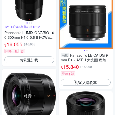
12/31前滿3萬登記送1212
Panasonic LUMIX G VARIO 10
0-300mm F4.0-5.6 II POWER
O.I.S.二代變焦鏡頭 公司貨
16,055
$16,900
$
限時下殺
券
Panasonic LEICA DG 9
商店
貨到通知我
mm F1.7 ASPH.大光圈 廣角定
焦 微距(公司貨)
15,840
$15,990
$
限時下殺
加入購物車
補貨中