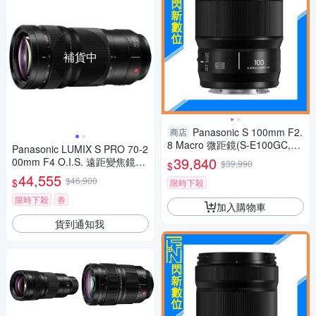
補貨中
Panasonic S 100mm F2.
商店
8 Macro 微距鏡(S-E100GC,公
Panasonic LUMIX S PRO 70-2
司貨)L-mount
39,840
00mm F4 O.I.S. 遠距變焦鏡頭
$39,990
$
公司貨 S-R70200
44,555
$46,900
$
限時下殺
限時下殺
券
加入購物車
貨到通知我