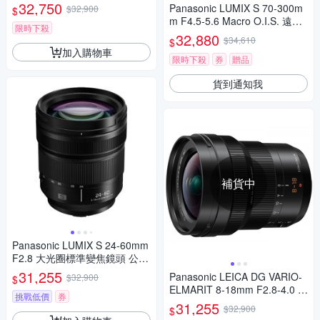
-18,公司貨)
32,750
Panasonic LUMIX S 70-300m
$32,900
$
m F4.5-5.6 Macro O.I.S. 遠距
限時下殺
變焦鏡頭 公司貨
32,880
$34,610
$
加入購物車
限時下殺
券
贈品
貨到通知我
補貨中
Panasonic LUMIX S 24-60mm
F2.8 大光圈標準變焦鏡頭 公司
貨 S-E2460GC
31,255
Panasonic LEICA DG VARIO-
$32,900
$
ELMARIT 8-18mm F2.8-4.0 A
挑戰低價
券
SPH. 廣角變焦鏡頭 公司貨
31,255
$32,900
$