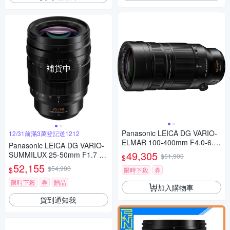
補貨中
Panasonic LEICA DG VARIO-
12/31前滿3萬登記送1212
ELMAR 100-400mm F4.0-6.3
Panasonic LEICA DG VARIO-
II ASPH.POWER O.I.S. 超長焦
49,305
SUMMILUX 25-50mm F1.7 AS
$51,900
$
變焦鏡頭 公司貨 H-RSA10040
PH. 望遠變焦鏡頭 公司貨
52,155
$54,900
$
0G
限時下殺
券
限時下殺
券
贈品
加入購物車
貨到通知我