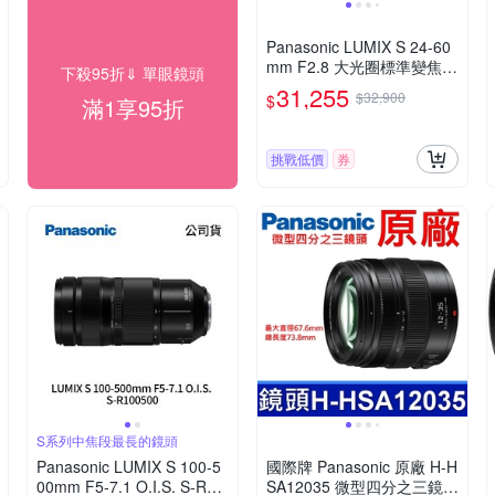
Panasonic LUMIX S 24-60
mm F2.8 大光圈標準變焦鏡
下殺95折⇓ 單眼鏡頭
頭 公司貨 S-E2460GC
31,255
$32,900
$
滿1享95折
挑戰低價
券
S系列中焦段最長的鏡頭
Panasonic LUMIX S 100-5
國際牌 Panasonic 原廠 H-H
00mm F5-7.1 O.I.S. S-R10
SA12035 微型四分之三鏡頭