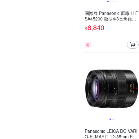
國際牌 Panasonic 原廠 H-F
SA45200 微型4/3長焦距變
焦鏡頭 LUMIX G X VARIO
8,840
$
45-200mm 單眼鏡頭 相機
券
Panasonic LEICA DG VARI
O-ELMARIT 12-35mm F2.