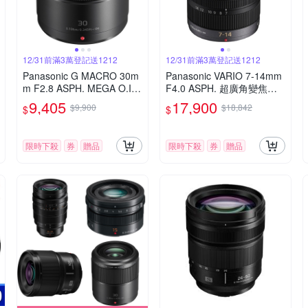
12/31前滿3萬登記送1212
12/31前滿3萬登記送1212
Panasonic G MACRO 30m
Panasonic VARIO 7-14mm
m F2.8 ASPH. MEGA O.I.
F4.0 ASPH. 超廣角變焦鏡
S.微距鏡頭 公司貨
頭 公司貨
9,405
17,900
$9,900
$18,842
$
$
限時下殺
券
贈品
限時下殺
券
贈品