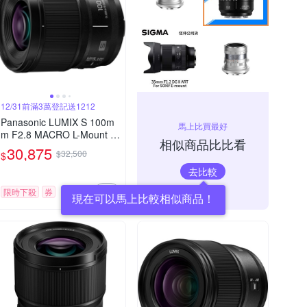
12/31前滿3萬登記送1212
Panasonic LUMIX S 100m
馬上比買最好
m F2.8 MACRO L-Mount 微
相似商品比比看
距鏡頭 公司貨 S-E100
30,875
$32,500
$
去比較
限時下殺
券
現在可以馬上比較相似商品！