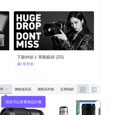
下殺95折⇓ 單眼鏡頭 (ZG)
滿1享95折
序
價格低到高
價格高到低
近期熱銷