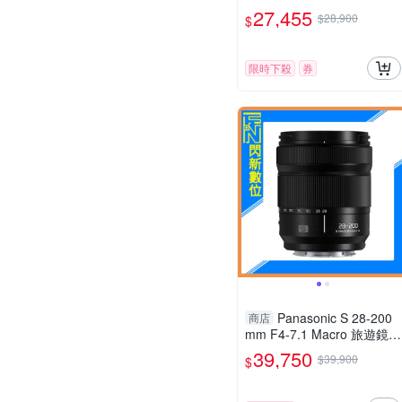
8 ASPH.POWER O.I.S. 變
27,455
$28,900
$
焦鏡頭 公司貨 H-ES12035
限時下殺
券
Panasonic S 28-200
商店
mm F4-7.1 Macro 旅遊鏡(2
8-200，S-R28200GC，公
39,750
$39,900
$
司貨)L-mount