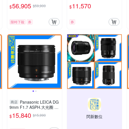
0500 (公司貨)
LUMIX G X VARIO 12-35m
56,905
11,570
$59,900
$
$
m 相機
限時下殺
券
券
Panasonic LEICA DG
商店
9mm F1.7 ASPH.大光圈 廣
角定焦 微距(公司貨)
15,840
$15,990
$
閃新數位