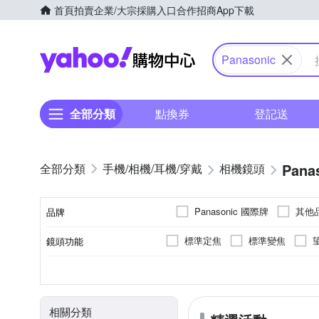
首頁
拍賣
企業/大宗採購入口
合作招商
App下載
Yahoo購物中心
Panasonic
全部分類
點換券
登記送
Pana
手機/相機/耳機/穿戴
相機鏡頭
Panasonic 國際牌
其他
品牌
標準定焦
標準變焦
鏡頭功能
品牌名稱
恆定光圈
公司貨
平行輸入
非
7
Panasonic
9
11
Leica L
16
恆定光圈
光圈葉片數
適用於
來源
相關分類