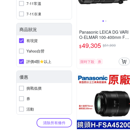
7-11常溫
7-11冷凍
商品狀況
Panasonic LEICA DG VARI
O-ELMAR 100-400mm F4.
有現貨
0-6.3 II ASPH.POWER O.I.
49,305
$51,900
$
S. 超長焦變焦鏡頭 公司貨
Yahoo自營
H-RSA100400G
評價4顆
以上
限時下殺
券
優惠
挑戰低價
券
活動
清除所有條件