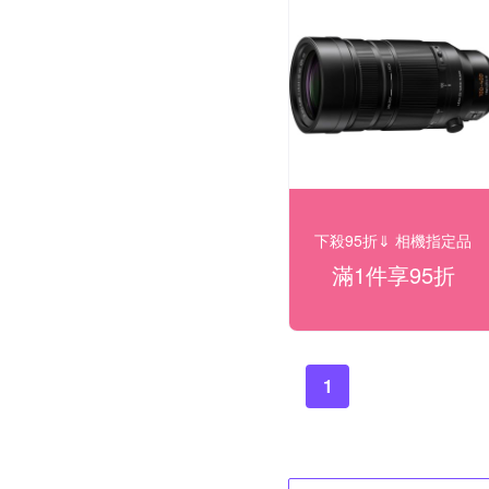
下殺95折⇓ 相機指定品
滿1件享95折
1