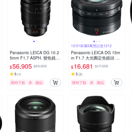
12/31前滿3萬登記送1212
Panasonic LEICA DG 10-2
Panasonic LEICA DG 15m
5mm F1.7 ASPH. 變焦鏡頭
m F1.7 大光圈定焦鏡頭 公
公司貨
司貨
56,905
16,681
$59,900
$17,558
$
$
5
5
(
1
)
(
2
)
限時下殺
券
贈品
限時下殺
券
贈品