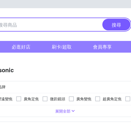
搜尋
必逛好店
刷卡/超取
會員專享
sonic
品牌
望遠變焦
廣角定焦
微距鏡頭
廣角變焦
超廣角定焦
無
5
展開全部