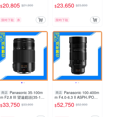
貨 S-R2060
角大光圈 (S-S24,公司貨) 全
20,805
23,650
$21,900
$23,800
$
$
片幅用
限時下殺
券
限時下殺
Panasonic 35-100m
Panasonic 100-400m
商店
商店
m F2.8 III 望遠鏡頭(35-10
m F4.0-6.3 II ASPH./POWE
0,公司貨)H-ES35100GC
R O.I.S.鏡頭(100-400 II,公
33,750
52,750
$33,900
$52,900
$
$
司貨)