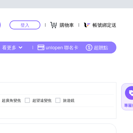
購物車
帳號綁定送
登入
看更多
uniopen 聯名卡
超贈點
超廣角變焦
超望遠變焦
旅遊鏡