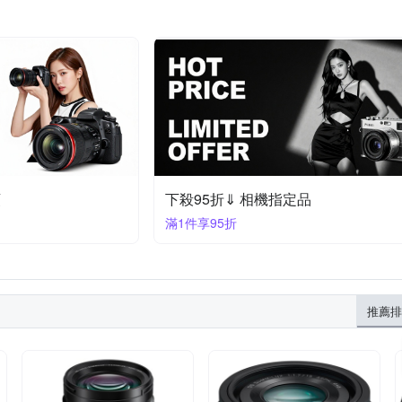
頭
下殺95折⇓ 相機指定品
滿1件享95折
推薦排