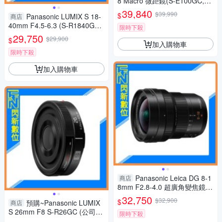
8 Macro 微距鏡(S-E100GC,公
司貨)L-mount
39,840
$39,990
$
Panasonic LUMIX S 18-
商店
40mm F4.5-6.3 (S-R1840GC,
限時下殺
公司貨)
29,750
$29,900
$
加入購物車
限時下殺
加入購物車
Panasonic Leica DG 8-1
商店
8mm F2.8-4.0 超廣角變焦鏡(8
-18,公司貨)
32,750
$32,900
$
預購~Panasonic LUMIX
商店
S 26mm F8 S-R26GC (公司貨,
限時下殺
SR26GC)