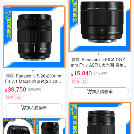
Panasonic LEICA DG 9
商店
mm F1.7 ASPH.大光圈 廣角定
焦 微距(公司貨)
15,840
$15,990
$
Panasonic S 28-200mm
商店
F4-7.1 Macro 旅遊鏡(28-20
限時下殺
0，S-R28200GC，公司貨)L-m
39,750
$39,900
$
加入購物車
ount
限時下殺
加入購物車