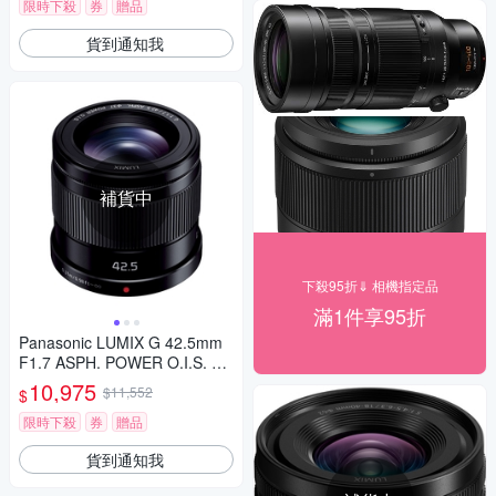
限時下殺
券
贈品
貨到通知我
補貨中
下殺95折⇓ 相機指定品
滿1件享95折
Panasonic LUMIX G 42.5mm
F1.7 ASPH. POWER O.I.S. 大
光圈 定焦鏡頭 公司貨
10,975
$11,552
$
限時下殺
券
贈品
貨到通知我