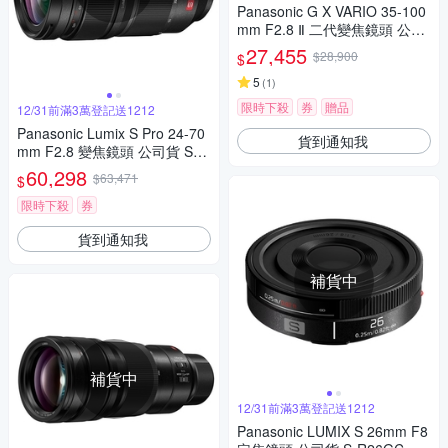
Panasonic G X VARIO 35-100
mm F2.8 Ⅱ 二代變焦鏡頭 公司
貨
27,455
$28,900
$
5
(
1
)
限時下殺
券
贈品
12/31前滿3萬登記送1212
Panasonic Lumix S Pro 24-70
貨到通知我
mm F2.8 變焦鏡頭 公司貨 S-E
2470
60,298
$63,471
$
限時下殺
券
貨到通知我
補貨中
補貨中
12/31前滿3萬登記送1212
Panasonic LUMIX S 26mm F8