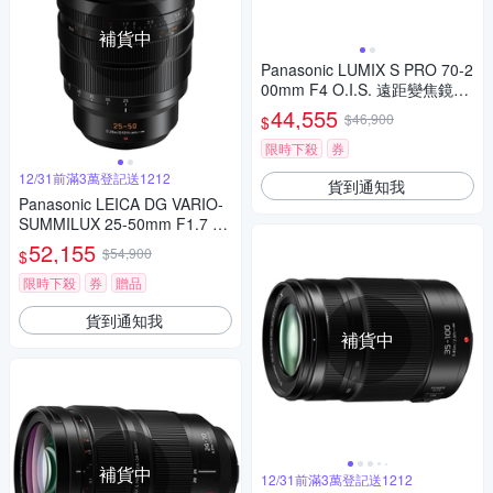
補貨中
Panasonic LUMIX S PRO 70-2
00mm F4 O.I.S. 遠距變焦鏡頭
公司貨 S-R70200
44,555
$46,900
$
限時下殺
券
12/31前滿3萬登記送1212
貨到通知我
Panasonic LEICA DG VARIO-
SUMMILUX 25-50mm F1.7 AS
PH. 望遠變焦鏡頭 公司貨
52,155
$54,900
$
限時下殺
券
贈品
貨到通知我
補貨中
補貨中
12/31前滿3萬登記送1212