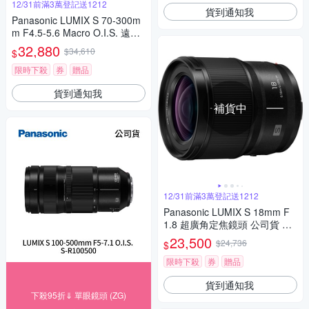
12/31前滿3萬登記送1212
貨到通知我
Panasonic LUMIX S 70-300m
m F4.5-5.6 Macro O.I.S. 遠距
變焦鏡頭 公司貨
32,880
$34,610
$
限時下殺
券
贈品
貨到通知我
補貨中
12/31前滿3萬登記送1212
Panasonic LUMIX S 18mm F
1.8 超廣角定焦鏡頭 公司貨 S-
S18
23,500
$24,736
$
限時下殺
券
贈品
貨到通知我
下殺95折⇓ 單眼鏡頭 (ZG)