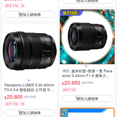
加入購物車
限時下殺
券
加入購物車
歲末特賣~限量一隻 Pana
商店
sonic S 24mm F1.8 廣角大光
圈 (S-S24,公司貨) 全片幅用
23,650
$23,800
$
Panasonic LUMIX S 20-60mm
F3.5-5.6 變焦鏡頭 公司貨 S-R
限時下殺
2060
20,805
$21,900
$
加入購物車
限時下殺
券
加入購物車