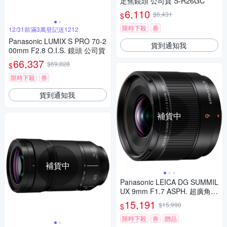
定焦鏡頭 公司貨 S-R26GC
6,110
$6,431
$
限時下殺
券
12/31前滿3萬登記送1212
Panasonic LUMIX S PRO 70-2
貨到通知我
00mm F2.8 O.I.S. 鏡頭 公司貨
66,337
$69,828
$
限時下殺
券
貨到通知我
補貨中
補貨中
Panasonic LEICA DG SUMMIL
UX 9mm F1.7 ASPH. 超廣角
定焦鏡頭 公司貨 H-X09GC
15,191
$15,990
$
限時下殺
券
贈品