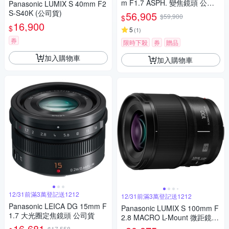
m F1.7 ASPH. 變焦鏡頭 公司
Panasonic LUMIX S 40mm F2
貨
S-S40K (公司貨)
56,905
$59,900
$
16,900
$
5
(
1
)
券
限時下殺
券
贈品
加入購物車
加入購物車
12/31前滿3萬登記送1212
12/31前滿3萬登記送1212
Panasonic LEICA DG 15mm F
Panasonic LUMIX S 100mm F
1.7 大光圈定焦鏡頭 公司貨
2.8 MACRO L-Mount 微距鏡頭
16,681
公司貨 S-E100
$17,558