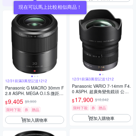
現在可以馬上比較相似商品！
12/31前滿3萬登記送1212
12/31前滿3萬登記送1212
Panasonic VARIO 7-14mm F4.
Panasonic G MACRO 30mm F
0 ASPH. 超廣角變焦鏡頭 公司
2.8 ASPH. MEGA O.I.S.微距鏡
貨
17,900
頭 公司貨
9,405
$18,842
$
$9,900
$
限時下殺
券
贈品
限時下殺
券
贈品
加入購物車
加入購物車