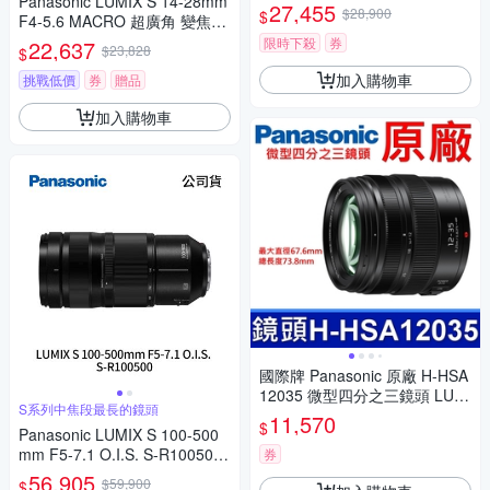
Panasonic LUMIX S 14-28mm
H.POWER O.I.S. 變焦鏡頭 公
27,455
$28,900
$
F4-5.6 MACRO 超廣角 變焦鏡
司貨 H-ES12035
頭 公司貨 S-R1428
限時下殺
券
22,637
$23,828
$
加入購物車
挑戰低價
券
贈品
加入購物車
國際牌 Panasonic 原廠 H-HSA
12035 微型四分之三鏡頭 LUMI
S系列中焦段最長的鏡頭
X G X VARIO 12-35mm 相機
11,570
$
Panasonic LUMIX S 100-500
mm F5-7.1 O.I.S. S-R100500
券
(公司貨)
56,905
$59,900
$