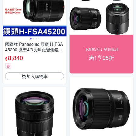
國際牌 Panasonic 原廠 H-FSA
45200 微型4/3長焦距變焦鏡頭
下殺95折⇓ 單眼鏡頭
LUMIX G X VARIO 45-200mm
8,840
滿1享95折
$
單眼鏡頭 相機
券
加入購物車