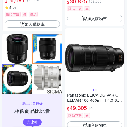
30,875
$
$32,500
$
5
(
2
)
限時下殺
券
限時下殺
券
贈品
加入購物車
加入購物車
Panasonic LEICA DG VARIO-
ELMAR 100-400mm F4.0-6.3
馬上比買最好
II ASPH.POWER O.I.S. 超長焦
49,305
$51,900
$
相似商品比比看
變焦鏡頭 公司貨 H-RSA10040
0G
限時下殺
券
去比較
加入購物車