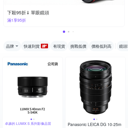
下殺95折⇓ 單眼鏡頭
滿1享95折
品牌
快速到貨
有現貨
挑戰低價
價格低到高
鏡頭
卓越的 LUMIX S 系列影像品質
Panasonic LEICA DG 10-25m