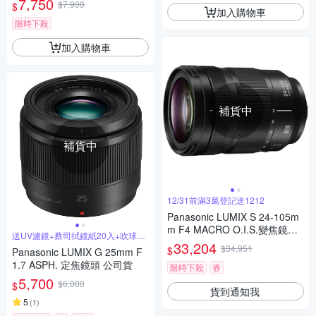
7,750
$7,900
$
加入購物車
限時下殺
加入購物車
補貨中
補貨中
12/31前滿3萬登記送1212
Panasonic LUMIX S 24-105m
m F4 MACRO O.I.S.變焦鏡頭
送UV濾鏡+蔡司拭鏡紙20入+吹球拭
公司貨 S-R24105
筆組
33,204
$34,951
$
Panasonic LUMIX G 25mm F
1.7 ASPH. 定焦鏡頭 公司貨
限時下殺
券
5,700
$6,000
$
貨到通知我
5
(
1
)