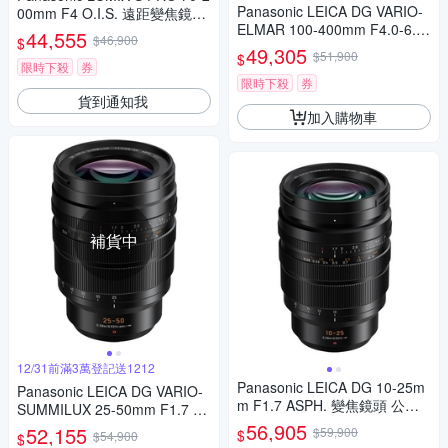
Panasonic LEICA DG VARIO-
00mm F4 O.I.S. 遠距變焦鏡頭
ELMAR 100-400mm F4.0-6.3
公司貨 S-R70200
44,555
$46,900
$
II ASPH.POWER O.I.S. 超長焦
49,305
$51,900
$
變焦鏡頭 公司貨 H-RSA10040
限時下殺
券
0G
限時下殺
券
貨到通知我
加入購物車
補貨中
12/31前滿3萬登記送1212
Panasonic LEICA DG 10-25m
Panasonic LEICA DG VARIO-
m F1.7 ASPH. 變焦鏡頭 公司
SUMMILUX 25-50mm F1.7 AS
貨
PH. 望遠變焦鏡頭 公司貨
56,905
52,155
$59,900
$
$54,900
$