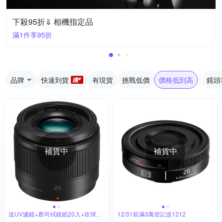
下殺95折⇓ 相機指定品
滿1件享95折
品牌
快速到貨
有現貨
挑戰低價
價格低到高
鏡頭
補貨中
補貨中
送UV濾鏡+蔡司拭鏡紙20入+吹球拭
12/31前滿3萬登記送1212
筆組