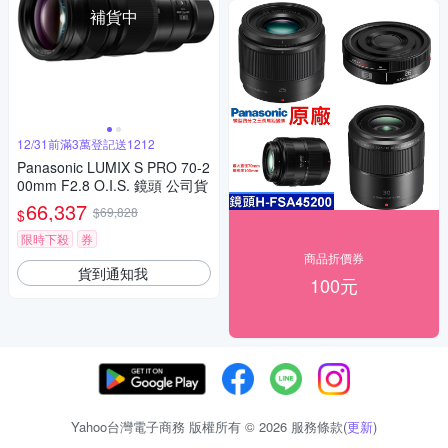
補貨中
12/31前滿3萬登記送1212
Panasonic LUMIX S PRO 70-2
00mm F2.8 O.I.S. 鏡頭 公司貨
66,337
$69,828
$
限時下殺
券
商品折價券
貨到通知我
100元
Yahoo台灣電子商務 版權所有 © 2026 服務條款(
更新
)