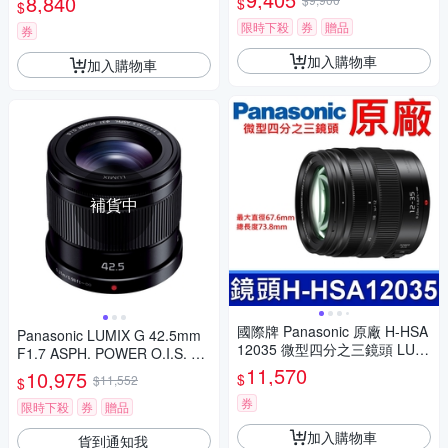
8,840
$
$
單眼鏡頭 相機
限時下殺
券
贈品
券
加入購物車
加入購物車
補貨中
國際牌 Panasonic 原廠 H-HSA
Panasonic LUMIX G 42.5mm
12035 微型四分之三鏡頭 LUMI
F1.7 ASPH. POWER O.I.S. 大
X G X VARIO 12-35mm 相機
光圈 定焦鏡頭 公司貨
11,570
10,975
$
$11,552
$
券
限時下殺
券
贈品
加入購物車
貨到通知我