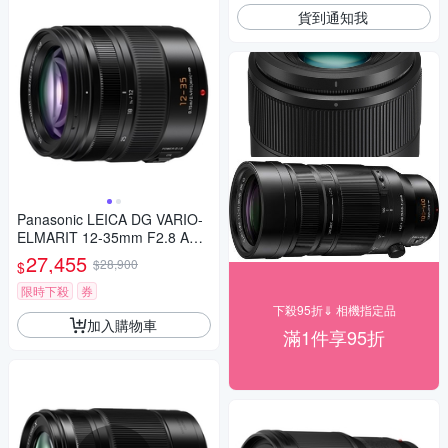
貨到通知我
Panasonic LEICA DG VARIO-
ELMARIT 12-35mm F2.8 ASP
H.POWER O.I.S. 變焦鏡頭 公
27,455
$28,900
$
司貨 H-ES12035
限時下殺
券
下殺95折⇓ 相機指定品
加入購物車
滿1件享95折