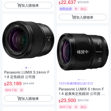
22,637
$23,828
$
加入購物車
挑戰低價
券
贈品
加入購物車
補貨中
Panasonic LUMIX S 24mm F
1.8 定焦鏡頭 公司貨
23,189
$24,409
12/31前滿3萬登記送1212
$
Panasonic LUMIX S 18mm F
限時下殺
券
1.8 超廣角定焦鏡頭 公司貨 S-
S18
加入購物車
23,500
$24,736
$
限時下殺
券
贈品