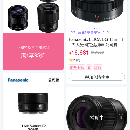
12/31前滿3萬登記送1212
Panasonic LEICA DG 15mm F
1.7 大光圈定焦鏡頭 公司貨
下殺95折⇓ 單眼鏡頭
16,681
$17,558
$
滿1享95折
5
(
2
)
限時下殺
券
贈品
加入購物車
補貨中