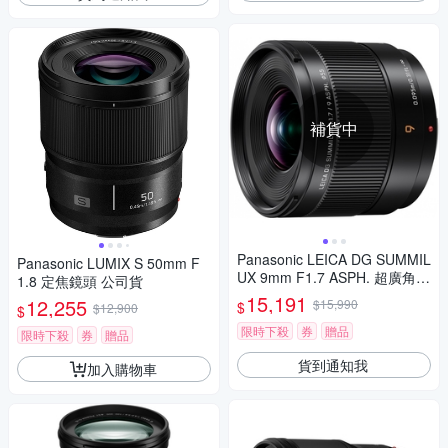
補貨中
Panasonic LEICA DG SUMMIL
Panasonic LUMIX S 50mm F
UX 9mm F1.7 ASPH. 超廣角
1.8 定焦鏡頭 公司貨
定焦鏡頭 公司貨 H-X09GC
15,191
12,255
$15,990
$
$12,900
$
限時下殺
券
贈品
限時下殺
券
贈品
貨到通知我
加入購物車