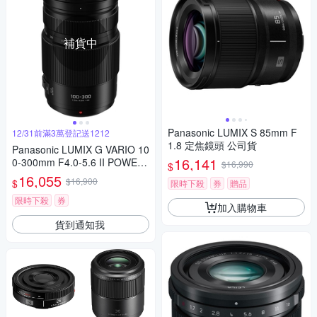
補貨中
Panasonic LUMIX S 85mm F
12/31前滿3萬登記送1212
1.8 定焦鏡頭 公司貨
Panasonic LUMIX G VARIO 10
16,141
0-300mm F4.0-5.6 II POWER
$16,990
$
O.I.S.二代變焦鏡頭 公司貨
16,055
$16,900
$
限時下殺
券
贈品
限時下殺
券
加入購物車
貨到通知我