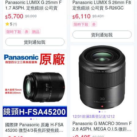
Panasonic LUMIX G 25mm F
Panasonic LUMIX S 26mm F8
1.7 ASPH. 定焦鏡頭 公司貨
定焦鏡頭 公司貨 S-R26GC
5,700
6,110
$6,000
$6,431
$
$
5
(
1
)
限時下殺
券
限時下殺
券
贈品
貨到通知我
貨到通知我
12/31前滿3萬登記送1212
Panasonic G MACRO 30mm F
國際牌 Panasonic 原廠 H-FSA
2.8 ASPH. MEGA O.I.S.微距鏡
45200 微型4/3長焦距變焦鏡頭
頭 公司貨
LUMIX G X VARIO 45-200mm
9,405
$9,900