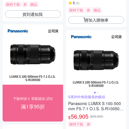
5
(
1
)
限時下殺
券
贈品
限時下殺
券
贈品
貨到通知我
加入購物車
S系列中焦段最長的鏡頭
下殺95折⇓ 單眼鏡頭 (ZG)
Panasonic LUMIX S 100-500
滿1享95折
mm F5-7.1 O.I.S. S-R100500
(公司貨)
56,905
$59,900
$
限時下殺
券