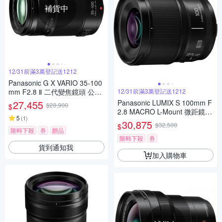
補貨中
12/31前滿3萬登記送1212
Panasonic G X VARIO 35-100
mm F2.8 Ⅱ 二代變焦鏡頭 公司
12/31前滿3萬登記送1212
貨
27,455
Panasonic LUMIX S 100mm F
$28,900
$
2.8 MACRO L-Mount 微距鏡頭
5
(
1
)
公司貨 S-E100
30,875
$32,500
$
限時下殺
券
贈品
限時下殺
券
貨到通知我
加入購物車