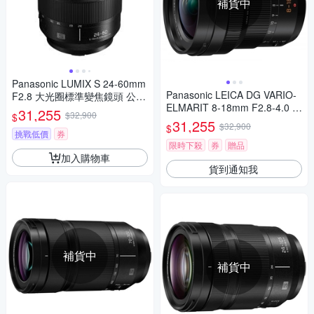
補貨中
Panasonic LUMIX S 24-60mm
Panasonic LEICA DG VARIO-
F2.8 大光圈標準變焦鏡頭 公司
ELMARIT 8-18mm F2.8-4.0 A
貨 S-E2460GC
31,255
$32,900
$
SPH. 廣角變焦鏡頭 公司貨
31,255
$32,900
$
挑戰低價
券
限時下殺
券
贈品
加入購物車
貨到通知我
補貨中
補貨中