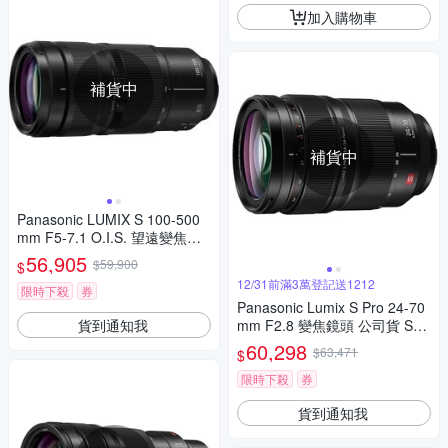
加入購物車
補貨中
補貨中
Panasonic LUMIX S 100-500
mm F5-7.1 O.I.S. 望遠變焦鏡
頭 公司貨 S-R100500
56,905
$59,900
$
12/31前滿3萬登記送1212
限時下殺
券
Panasonic Lumix S Pro 24-70
貨到通知我
mm F2.8 變焦鏡頭 公司貨 S-E
2470
60,298
$63,471
$
限時下殺
券
貨到通知我