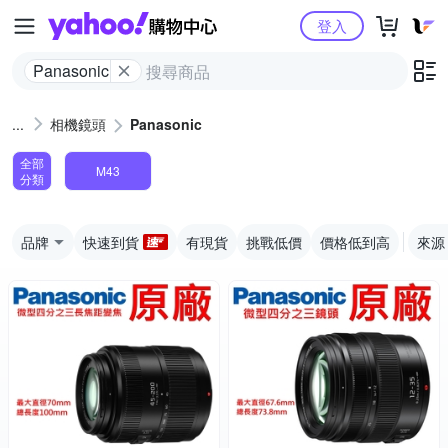
Yahoo購物中心
登入
Panasonic
相機鏡頭
Panasonic
全部
M43
分類
品牌
快速到貨
有現貨
挑戰低價
價格低到高
來源