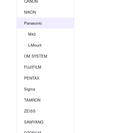
CANON
NIKON
Panasonic
M43
L-Mount
OM SYSTEM
FUJIFILM
PENTAX
Sigma
TAMRON
ZEISS
SAMYANG
DZOFILM