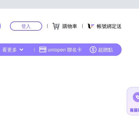
購物車
帳號綁定送
登入
看更多
uniopen 聯名卡
超贈點