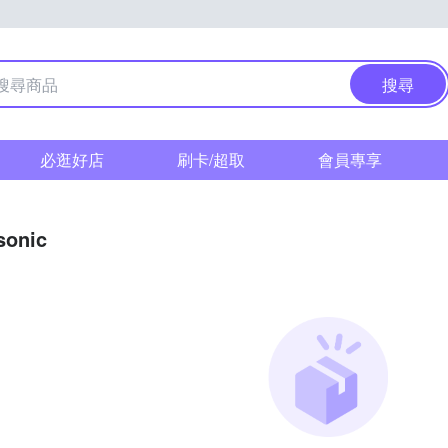
搜尋
必逛好店
刷卡/超取
會員專享
sonic