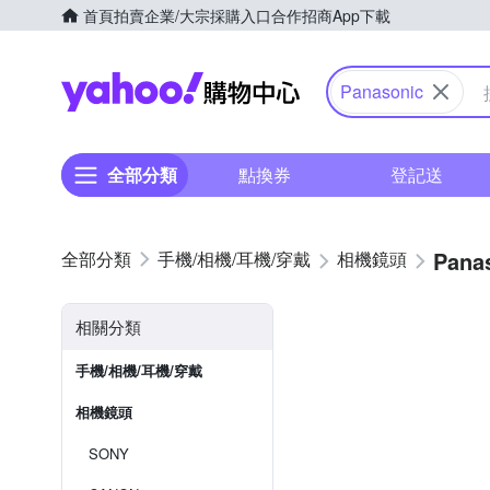
首頁
拍賣
企業/大宗採購入口
合作招商
App下載
Yahoo購物中心
Panasonic
全部分類
點換券
登記送
Pana
手機/相機/耳機/穿戴
相機鏡頭
相關分類
手機/相機/耳機/穿戴
相機鏡頭
SONY