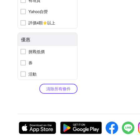
有現貨
Yahoo自營
評價4顆
以上
優惠
挑戰低價
券
活動
清除所有條件