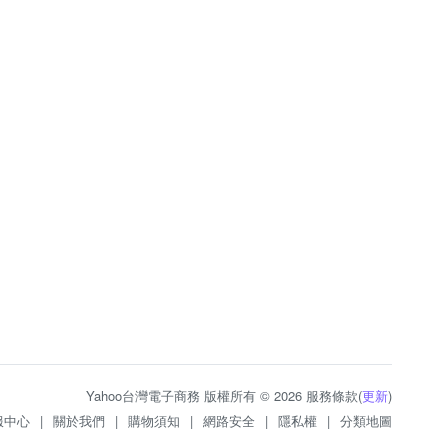
Yahoo台灣電子商務 版權所有 © 2026 服務條款(
更新
)
服中心
|
關於我們
|
購物須知
|
網路安全
|
隱私權
|
分類地圖