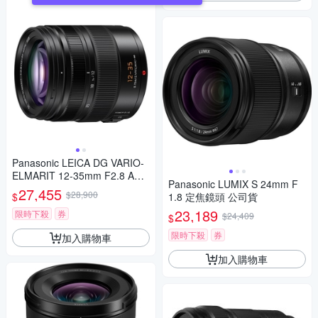
Panasonic LEICA DG VARIO-
ELMARIT 12-35mm F2.8 ASP
Panasonic LUMIX S 24mm F
H.POWER O.I.S. 變焦鏡頭 公
27,455
$28,900
$
1.8 定焦鏡頭 公司貨
司貨 H-ES12035
23,189
限時下殺
券
$24,409
$
限時下殺
券
加入購物車
加入購物車