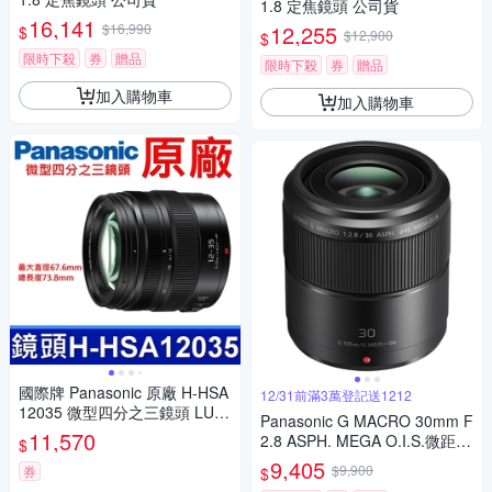
1.8 定焦鏡頭 公司貨
16,141
$16,990
12,255
$
$12,900
$
限時下殺
券
贈品
限時下殺
券
贈品
加入購物車
加入購物車
國際牌 Panasonic 原廠 H-HSA
12/31前滿3萬登記送1212
12035 微型四分之三鏡頭 LUMI
Panasonic G MACRO 30mm F
X G X VARIO 12-35mm 相機
11,570
2.8 ASPH. MEGA O.I.S.微距鏡
$
頭 公司貨
9,405
$9,900
券
$