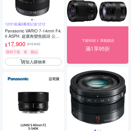
12/31前滿3萬登記送1212
Panasonic VARIO 7-14mm F4.
0 ASPH. 超廣角變焦鏡頭 公司
下殺95折⇓ 單眼鏡頭
貨
17,900
$18,842
$
滿1享95折
限時下殺
券
贈品
加入購物車