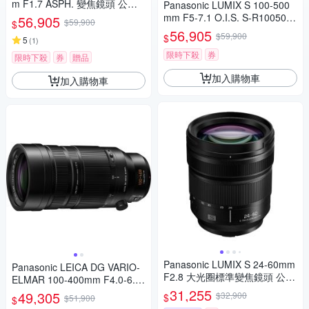
m F1.7 ASPH. 變焦鏡頭 公司
Panasonic LUMIX S 100-500
貨
mm F5-7.1 O.I.S. S-R100500
56,905
$59,900
$
(公司貨)
56,905
$59,900
$
5
(
1
)
限時下殺
券
限時下殺
券
贈品
加入購物車
加入購物車
Panasonic LUMIX S 24-60mm
Panasonic LEICA DG VARIO-
F2.8 大光圈標準變焦鏡頭 公司
ELMAR 100-400mm F4.0-6.3
貨 S-E2460GC
II ASPH.POWER O.I.S. 超長焦
31,255
49,305
$32,900
$
$51,900
$
變焦鏡頭 公司貨 H-RSA10040