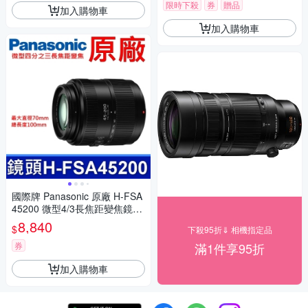
限時下殺
券
贈品
加入購物車
加入購物車
國際牌 Panasonic 原廠 H-FSA
45200 微型4/3長焦距變焦鏡頭
LUMIX G X VARIO 45-200mm
8,840
$
下殺95折⇓ 相機指定品
單眼鏡頭 相機
券
滿1件享95折
加入購物車