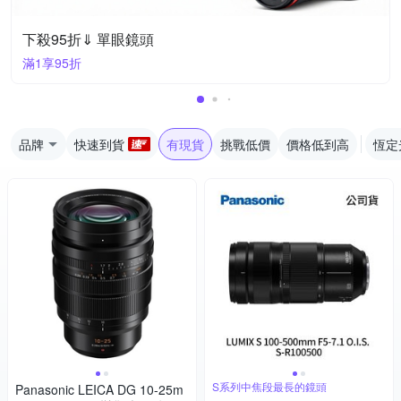
下殺95折⇓ 單眼鏡頭
滿1享95折
品牌
快速到貨
有現貨
挑戰低價
價格低到高
恆定
S系列中焦段最長的鏡頭
Panasonic LEICA DG 10-25m