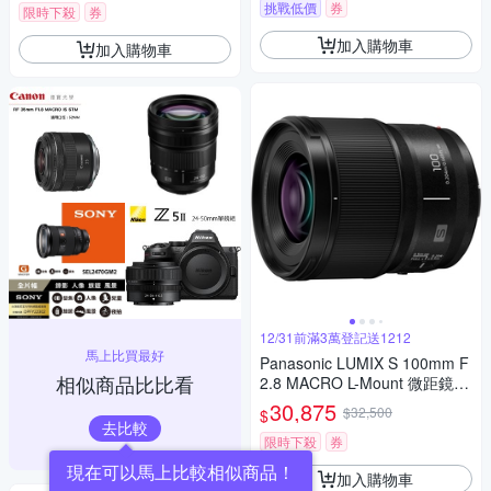
挑戰低價
券
0G
限時下殺
券
加入購物車
加入購物車
12/31前滿3萬登記送1212
馬上比買最好
Panasonic LUMIX S 100mm F
相似商品比比看
2.8 MACRO L-Mount 微距鏡頭
公司貨 S-E100
30,875
$32,500
$
去比較
限時下殺
券
現在可以馬上比較相似商品！
加入購物車