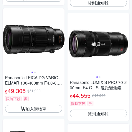
貨到通知我
補貨中
Panasonic LEICA DG VARIO-
Panasonic LUMIX S PRO 70-2
ELMAR 100-400mm F4.0-6.3
00mm F4 O.I.S. 遠距變焦鏡頭
II ASPH.POWER O.I.S. 超長焦
49,305
$51,900
$
公司貨 S-R70200
變焦鏡頭 公司貨 H-RSA10040
44,555
$46,900
$
0G
限時下殺
券
限時下殺
券
加入購物車
貨到通知我