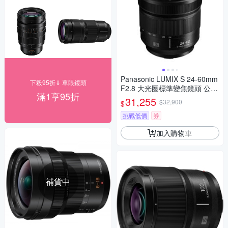
Panasonic LUMIX S 24-60mm
下殺95折⇓ 單眼鏡頭
F2.8 大光圈標準變焦鏡頭 公司
滿1享95折
貨 S-E2460GC
31,255
$32,900
$
挑戰低價
券
加入購物車
補貨中