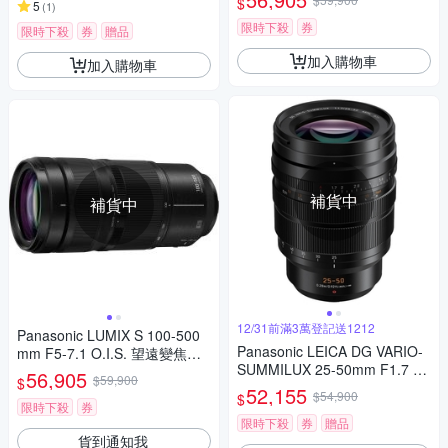
$
5
(
1
)
限時下殺
券
限時下殺
券
贈品
加入購物車
加入購物車
補貨中
補貨中
12/31前滿3萬登記送1212
Panasonic LUMIX S 100-500
Panasonic LEICA DG VARIO-
mm F5-7.1 O.I.S. 望遠變焦鏡
SUMMILUX 25-50mm F1.7 AS
頭 公司貨 S-R100500
56,905
$59,900
$
PH. 望遠變焦鏡頭 公司貨
52,155
$54,900
$
限時下殺
券
限時下殺
券
贈品
貨到通知我