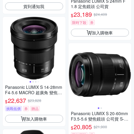
Panasonic LUMIX S 24mm F
貨到通知我
1.8 定焦鏡頭 公司貨
23,189
$24,409
$
限時下殺
券
加入購物車
Panasonic LUMIX S 14-28mm
F4-5.6 MACRO 超廣角 變焦鏡
頭 公司貨 S-R1428
22,637
$23,828
$
挑戰低價
券
贈品
Panasonic LUMIX S 20-60mm
加入購物車
F3.5-5.6 變焦鏡頭 公司貨 S-R
2060
20,805
$21,900
$