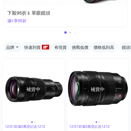
下殺95折⇓ 單眼鏡頭
滿1享95折
品牌
快速到貨
有現貨
挑戰低價
價格低到高
鏡頭
補貨中
補貨中
12/31前滿3萬登記送1212
12/31前滿3萬登記送1212