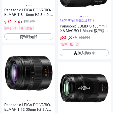
Panasonic LEICA DG VARIO-
ELMARIT 8-18mm F2.8-4.0 A
SPH. 廣角變焦鏡頭 公司貨
31,255
12/31前滿3萬登記送1212
$32,900
$
Panasonic LUMIX S 100mm F
限時下殺
券
贈品
2.8 MACRO L-Mount 微距鏡頭
公司貨 S-E100
30,875
貨到通知我
$32,500
$
限時下殺
券
加入購物車
補貨中
Panasonic LEICA DG VARIO-
ELMARIT 12-35mm F2.8 ASP