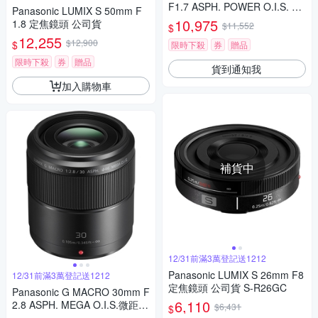
F1.7 ASPH. POWER O.I.S. 大
Panasonic LUMIX S 50mm F
光圈 定焦鏡頭 公司貨
10,975
1.8 定焦鏡頭 公司貨
$11,552
$
12,255
$12,900
$
限時下殺
券
贈品
限時下殺
券
贈品
貨到通知我
加入購物車
補貨中
12/31前滿3萬登記送1212
Panasonic LUMIX S 26mm F8
12/31前滿3萬登記送1212
定焦鏡頭 公司貨 S-R26GC
Panasonic G MACRO 30mm F
6,110
2.8 ASPH. MEGA O.I.S.微距鏡
$6,431
$
頭 公司貨