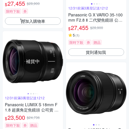
H.POWER O.I.S. 變焦鏡頭 公
27,455
$28,900
$
司貨 H-ES12035
12/31前滿3萬登記送1212
限時下殺
券
Panasonic G X VARIO 35-100
mm F2.8 Ⅱ 二代變焦鏡頭 公司
加入購物車
貨
27,455
$28,900
$
5
(
1
)
限時下殺
券
贈品
貨到通知我
補貨中
12/31前滿3萬登記送1212
Panasonic LUMIX S 18mm F
1.8 超廣角定焦鏡頭 公司貨 S-
S18
23,500
$24,736
$
限時下殺
券
贈品