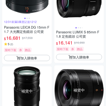
12/31前滿3萬登記送1212
Panasonic LEICA DG 15mm F
1.7 大光圈定焦鏡頭 公司貨
Panasonic LUMIX S 85mm F
1.8 定焦鏡頭 公司貨
16,681
$17,558
$
16,141
$16,990
$
5
(
2
)
限時下殺
券
贈品
限時下殺
券
贈品
加入購物車
加入購物車
補貨中
補貨中