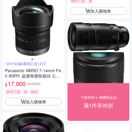
限時下殺
券
加入購物車
12/31前滿3萬登記送1212
Panasonic VARIO 7-14mm F4.
0 ASPH. 超廣角變焦鏡頭 公司
貨
17,900
$18,842
$
限時下殺
券
贈品
下殺95折⇓ 相機指定品
加入購物車
滿1件享95折