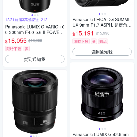
Panasonic LEICA DG SUMMIL
12/31前滿3萬登記送1212
UX 9mm F1.7 ASPH. 超廣角
Panasonic LUMIX G VARIO 10
定焦鏡頭 公司貨 H-X09GC
15,191
0-300mm F4.0-5.6 II POWER
$15,990
$
O.I.S.二代變焦鏡頭 公司貨
16,055
$16,900
$
限時下殺
券
贈品
限時下殺
券
貨到通知我
貨到通知我
補貨中
Panasonic LUMIX G 42.5mm