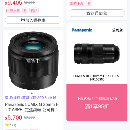
9,405
$9,900
$
限時下殺
券
限時下殺
券
贈品
貨到通知我
加入購物車
補貨中
送UV濾鏡+蔡司拭鏡紙20入+吹球拭
下殺95折⇓ 單眼鏡頭 (ZG)
筆組
Panasonic LUMIX G 25mm F
滿1享95折
1.7 ASPH. 定焦鏡頭 公司貨
5,700
$6,000
$
5
(
1
)