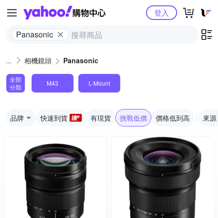
Yahoo購物中心
登入
Panasonic
相機鏡頭
Panasonic
全部
M43
L-Mount
分類
品牌
快速到貨
有現貨
挑戰低價
價格低到高
來源