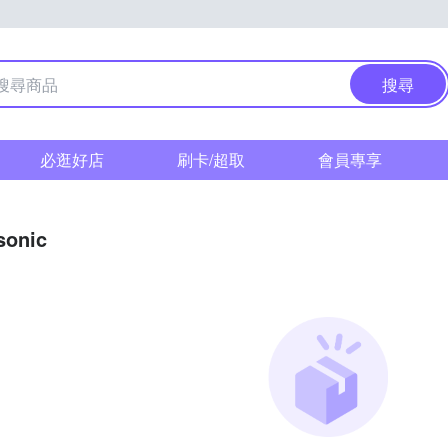
搜尋
必逛好店
刷卡/超取
會員專享
sonic