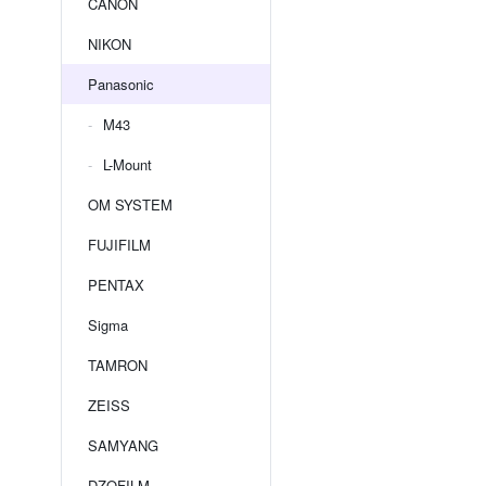
CANON
NIKON
Panasonic
M43
L-Mount
OM SYSTEM
FUJIFILM
PENTAX
Sigma
TAMRON
ZEISS
SAMYANG
DZOFILM