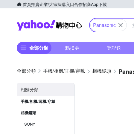
首頁
拍賣
企業/大宗採購入口
合作招商
App下載
Yahoo購物中心
Panasonic
全部分類
點換券
登記送
Pana
手機/相機/耳機/穿戴
相機鏡頭
相關分類
手機/相機/耳機/穿戴
相機鏡頭
SONY