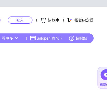
購物車
帳號綁定送
登入
看更多
uniopen 聯名卡
超贈點