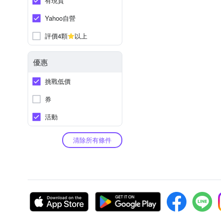
有現貨
Yahoo自營
評價4顆
以上
優惠
挑戰低價
券
活動
清除所有條件