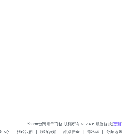
Yahoo台灣電子商務 版權所有 © 2026 服務條款(
更新
)
服中心
|
關於我們
|
購物須知
|
網路安全
|
隱私權
|
分類地圖