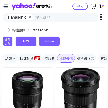
Yahoo購物中心
登入
Panasonic
相機鏡頭
Panasonic
全部
M43
L-Mount
分類
品牌
快速到貨
有現貨
挑戰低價
價格低到高
來源