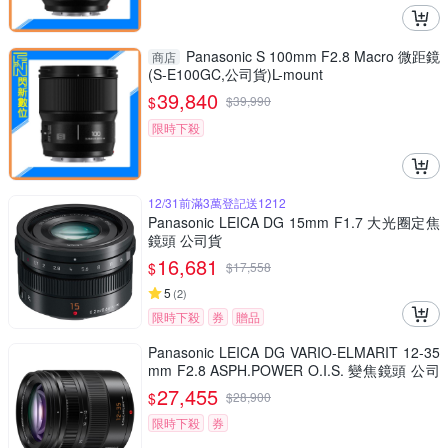
Panasonic S 100mm F2.8 Macro 微距鏡
商店
(S-E100GC,公司貨)L-mount
39,840
$
$
39,990
限時下殺
12/31前滿3萬登記送1212
Panasonic LEICA DG 15mm F1.7 大光圈定焦
鏡頭 公司貨
16,681
$
$
17,558
5
(
2
)
限時下殺
券
贈品
Panasonic LEICA DG VARIO-ELMARIT 12-35
mm F2.8 ASPH.POWER O.I.S. 變焦鏡頭 公司
貨 H-ES12035
27,455
$
$
28,900
限時下殺
券