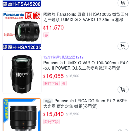
國際牌 Panasonic 原廠 H-HSA12035 微型四分
之三鏡頭 LUMIX G X VARIO 12-35mm 相機
11,570
$
券
12/31前滿3萬登記送1212
Panasonic LUMIX G VARIO 100-300mm F4.0
-5.6 II POWER O.I.S.二代變焦鏡頭 公司貨
補貨中
16,055
$
$
16,900
限時下殺
券
Panasonic LEICA DG 9mm F1.7 ASPH.
商店
大光圈 廣角定焦 微距(公司貨)
15,840
$
$
15,990
限時下殺