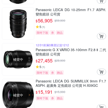
Panasonic LEICA DG 10-25mm F1.7 ASPH.
變焦鏡頭 公司貨
56,905
$
$
59,900
5
(
1
)
限時下殺
券
贈品
12/31前滿3萬登記送1212
Panasonic G X VARIO 35-100mm F2.8 Ⅱ 二代
變焦鏡頭 公司貨
補貨中
27,455
$
$
28,900
5
(
1
)
限時下殺
券
贈品
Panasonic LEICA DG SUMMILUX 9mm F1.7
ASPH. 超廣角 定焦鏡頭 公司貨 H-X09GC
15,191
$
$
15,990
補貨中
限時下殺
券
贈品