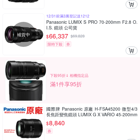
12/31前滿3萬登記送1212
Panasonic LUMIX S PRO 70-200mm F2.8 O.
I.S. 鏡頭 公司貨
補貨中
66,337
$
$
69,828
限時下殺
券
下殺95折⇓ 相機指定品
滿1件享95折
國際牌 Panasonic 原廠 H-FSA45200 微型4/3
長焦距變焦鏡頭 LUMIX G X VARIO 45-200mm
單眼鏡頭 相機
8,840
$
券