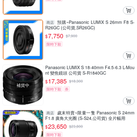
預購~Panasonic LUMIX S 26mm F8 S-
商店
R26GC (公司貨,SR26GC)
7,750
$
$
7,900
限時下殺
Panasonic LUMIX S 18-40mm F4.5-6.3 L-Mou
nt 變焦鏡頭 公司貨 S-R1840GC
17,385
$
$
18,300
補貨中
限時下殺
券
歲末特賣~限量一隻 Panasonic S 24mm
商店
F1.8 廣角大光圈 (S-S24,公司貨) 全片幅用
23,650
$
$
23,800
限時下殺