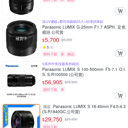
送UV濾鏡+蔡司拭鏡紙20入+吹球拭筆組
Panasonic LUMIX G 25mm F1.7 ASPH. 定焦
鏡頭 公司貨
補貨中
5,700
$
$
6,000
5
(
1
)
限時下殺
券
贈品
S系列中焦段最長的鏡頭
Panasonic LUMIX S 100-500mm F5-7.1 O.I.
S. S-R100500 (公司貨)
56,905
$
$
59,900
限時下殺
券
Panasonic LUMIX S 18-40mm F4.5-6.3
商店
(S-R1840GC,公司貨)
29,750
$
$
29,900
限時下殺