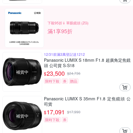
下殺95折⇓ 單眼鏡頭 (ZG)
滿1享95折
12/31前滿3萬登記送1212
Panasonic LUMIX S 18mm F1.8 超廣角定焦鏡
頭 公司貨 S-S18
補貨中
23,500
$
$
24,736
限時下殺
券
贈品
Panasonic LUMIX S 35mm F1.8 定焦鏡頭 公
司貨
17,091
$
$
17,990
補貨中
限時下殺
券