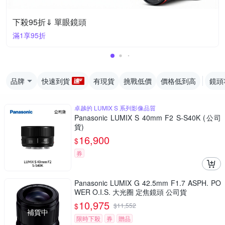
下殺95折⇓ 單眼鏡頭
滿1享95折
品牌
快速到貨
有現貨
挑戰低價
價格低到高
鏡頭
卓越的 LUMIX S 系列影像品質
Panasonic LUMIX S 40mm F2 S-S40K (公司
貨)
16,900
$
券
Panasonic LUMIX G 42.5mm F1.7 ASPH. PO
WER O.I.S. 大光圈 定焦鏡頭 公司貨
10,975
$
$
11,552
補貨中
限時下殺
券
贈品