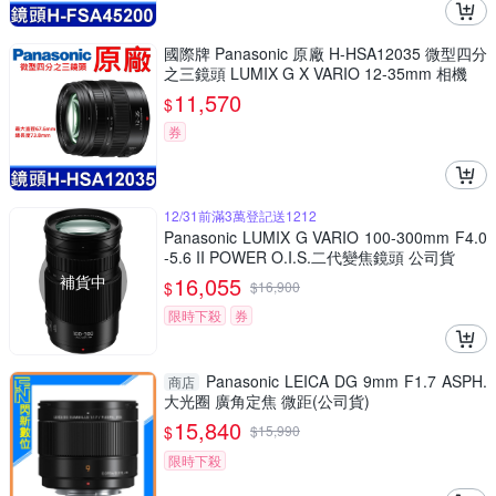
國際牌 Panasonic 原廠 H-HSA12035 微型四分
之三鏡頭 LUMIX G X VARIO 12-35mm 相機
11,570
$
券
12/31前滿3萬登記送1212
Panasonic LUMIX G VARIO 100-300mm F4.0
-5.6 II POWER O.I.S.二代變焦鏡頭 公司貨
補貨中
16,055
$
$
16,900
限時下殺
券
Panasonic LEICA DG 9mm F1.7 ASPH.
商店
大光圈 廣角定焦 微距(公司貨)
15,840
$
$
15,990
限時下殺