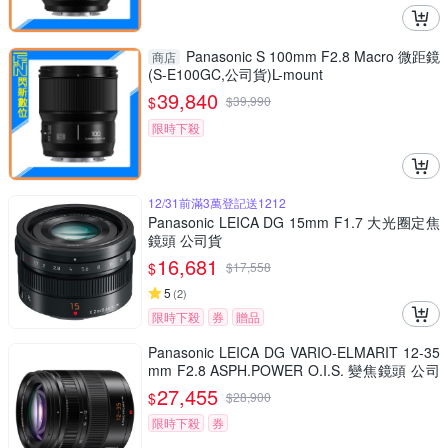
Panasonic S 100mm F2.8 Macro 微距鏡
商店
(S-E100GC,公司貨)L-mount
39,840
$
$
39,990
限時下殺
12/31前滿3萬登記送1212
Panasonic LEICA DG 15mm F1.7 大光圈定焦
鏡頭 公司貨
16,681
$
$
17,558
5
(
2
)
限時下殺
券
贈品
Panasonic LEICA DG VARIO-ELMARIT 12-35
mm F2.8 ASPH.POWER O.I.S. 變焦鏡頭 公司
貨 H-ES12035
27,455
$
$
28,900
限時下殺
券