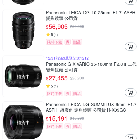
Panasonic LEICA DG 10-25mm F1.7 ASPH.
變焦鏡頭 公司貨
56,905
$
$
59,900
5
(
1
)
限時下殺
券
贈品
12/31前滿3萬登記送1212
Panasonic G X VARIO 35-100mm F2.8 Ⅱ 二代
變焦鏡頭 公司貨
補貨中
27,455
$
$
28,900
5
(
1
)
限時下殺
券
贈品
Panasonic LEICA DG SUMMILUX 9mm F1.7
ASPH. 超廣角 定焦鏡頭 公司貨 H-X09GC
15,191
$
$
15,990
補貨中
限時下殺
券
贈品