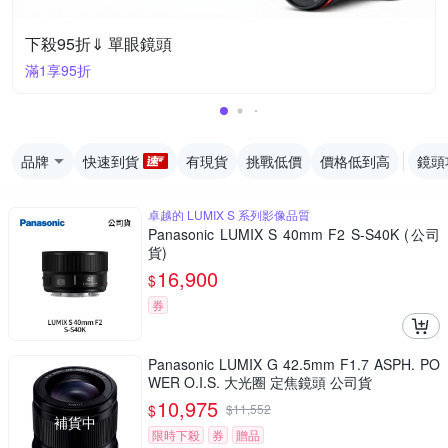
下殺95折⇓ 單眼鏡頭
滿1享95折
品牌
快速到貨
有現貨
挑戰低價
價格低到高
鏡頭
卓越的 LUMIX S 系列影像品質
Panasonic LUMIX S 40mm F2 S-S40K (公司
貨)
16,900
$
券
Panasonic LUMIX G 42.5mm F1.7 ASPH. PO
WER O.I.S. 大光圈 定焦鏡頭 公司貨
10,975
$
$
11,552
補貨中
限時下殺
券
贈品