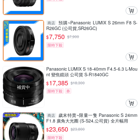
預購~Panasonic LUMIX S 26mm F8 S-
商店
R26GC (公司貨,SR26GC)
7,750
$
$
7,900
限時下殺
Panasonic LUMIX S 18-40mm F4.5-6.3 L-Mou
nt 變焦鏡頭 公司貨 S-R1840GC
17,385
$
$
18,300
補貨中
限時下殺
券
歲末特賣~限量一隻 Panasonic S 24mm
商店
F1.8 廣角大光圈 (S-S24,公司貨) 全片幅用
23,650
$
$
23,800
限時下殺