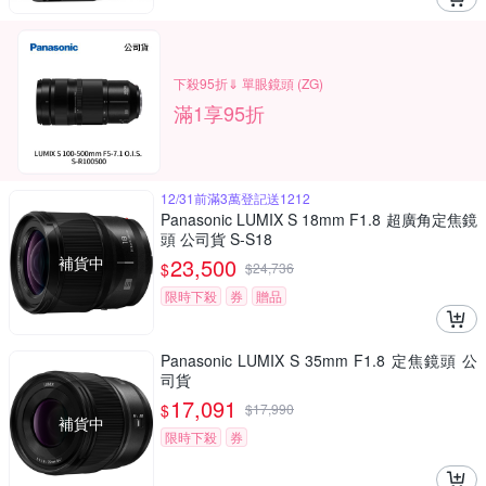
下殺95折⇓ 單眼鏡頭 (ZG)
滿1享95折
12/31前滿3萬登記送1212
Panasonic LUMIX S 18mm F1.8 超廣角定焦鏡
頭 公司貨 S-S18
補貨中
23,500
$
$
24,736
限時下殺
券
贈品
Panasonic LUMIX S 35mm F1.8 定焦鏡頭 公
司貨
17,091
$
$
17,990
補貨中
限時下殺
券