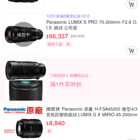
12/31前滿3萬登記送1212
Panasonic LUMIX S PRO 70-200mm F2.8 O.
I.S. 鏡頭 公司貨
補貨中
66,337
$
$
69,828
限時下殺
券
下殺95折⇓ 相機指定品
滿1件享95折
國際牌 Panasonic 原廠 H-FSA45200 微型4/3
長焦距變焦鏡頭 LUMIX G X VARIO 45-200mm
單眼鏡頭 相機
8,840
$
券