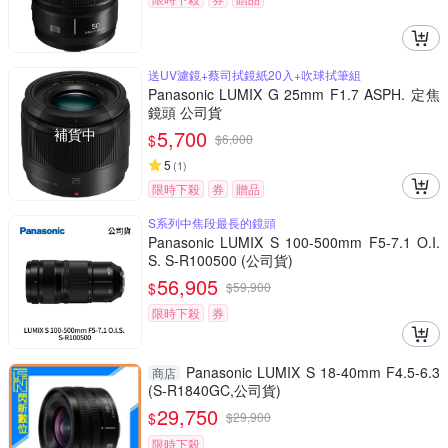
送UV濾鏡+蔡司拭鏡紙20入+吹球拭筆組
Panasonic LUMIX G 25mm F1.7 ASPH. 定焦
鏡頭 公司貨
補貨中
5,700
$
$
6,000
5
(
1
)
限時下殺
券
贈品
S系列中焦段最長的鏡頭
Panasonic LUMIX S 100-500mm F5-7.1 O.I.
S. S-R100500 (公司貨)
56,905
$
$
59,900
限時下殺
券
Panasonic LUMIX S 18-40mm F4.5-6.3
商店
(S-R1840GC,公司貨)
29,750
$
$
29,900
限時下殺