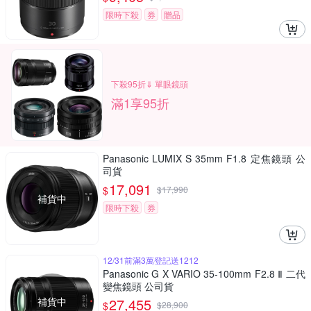
限時下殺
券
贈品
下殺95折⇓ 單眼鏡頭
滿1享95折
Panasonic LUMIX S 35mm F1.8 定焦鏡頭 公
司貨
17,091
$
$
17,990
補貨中
限時下殺
券
12/31前滿3萬登記送1212
Panasonic G X VARIO 35-100mm F2.8 Ⅱ 二代
變焦鏡頭 公司貨
補貨中
27,455
$
$
28,900