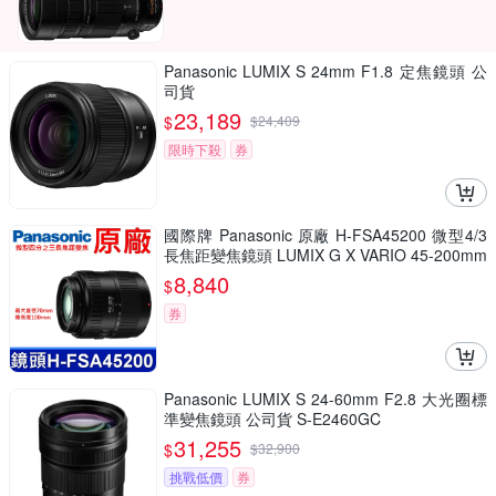
Panasonic LUMIX S 24mm F1.8 定焦鏡頭 公
司貨
23,189
$
$
24,409
限時下殺
券
國際牌 Panasonic 原廠 H-FSA45200 微型4/3
長焦距變焦鏡頭 LUMIX G X VARIO 45-200mm
單眼鏡頭 相機
8,840
$
券
Panasonic LUMIX S 24-60mm F2.8 大光圈標
準變焦鏡頭 公司貨 S-E2460GC
31,255
$
$
32,900
挑戰低價
券