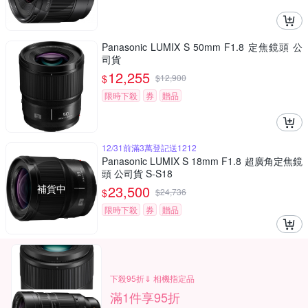
Panasonic LUMIX S 50mm F1.8 定焦鏡頭 公
司貨
12,255
$
$
12,900
限時下殺
券
贈品
12/31前滿3萬登記送1212
Panasonic LUMIX S 18mm F1.8 超廣角定焦鏡
頭 公司貨 S-S18
補貨中
23,500
$
$
24,736
限時下殺
券
贈品
下殺95折⇓ 相機指定品
滿1件享95折