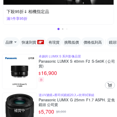
下殺95折⇓ 相機指定品
滿1件享95折
品牌
快速到貨
有現貨
挑戰低價
價格低到高
鏡頭
卓越的 LUMIX S 系列影像品質
Panasonic LUMIX S 40mm F2 S-S40K (公司
貨)
16,900
$
券
送UV濾鏡+蔡司拭鏡紙20入+吹球拭筆組
Panasonic LUMIX G 25mm F1.7 ASPH. 定焦
鏡頭 公司貨
補貨中
5,700
$
$
6,000