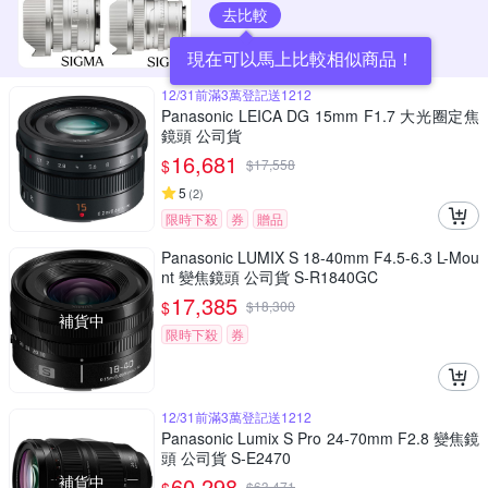
去比較
現在可以馬上比較相似商品！
12/31前滿3萬登記送1212
Panasonic LEICA DG 15mm F1.7 大光圈定焦
鏡頭 公司貨
16,681
$
$
17,558
5
(
2
)
限時下殺
券
贈品
Panasonic LUMIX S 18-40mm F4.5-6.3 L-Mou
nt 變焦鏡頭 公司貨 S-R1840GC
17,385
$
$
18,300
補貨中
限時下殺
券
12/31前滿3萬登記送1212
Panasonic Lumix S Pro 24-70mm F2.8 變焦鏡
頭 公司貨 S-E2470
補貨中
60,298
$
63,471