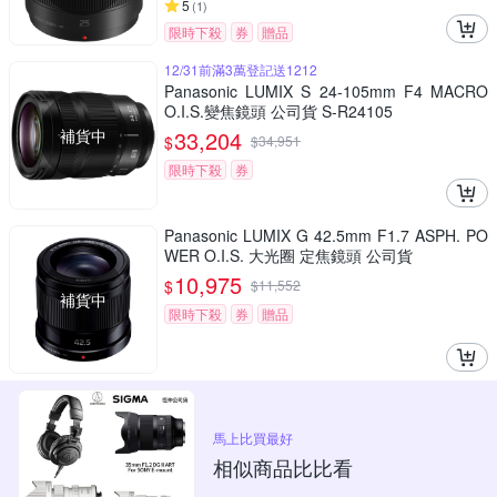
5
(
1
)
限時下殺
券
贈品
12/31前滿3萬登記送1212
Panasonic LUMIX S 24-105mm F4 MACRO
O.I.S.變焦鏡頭 公司貨 S-R24105
補貨中
33,204
$
$
34,951
限時下殺
券
Panasonic LUMIX G 42.5mm F1.7 ASPH. PO
WER O.I.S. 大光圈 定焦鏡頭 公司貨
10,975
$
$
11,552
補貨中
限時下殺
券
贈品
馬上比買最好
相似商品比比看