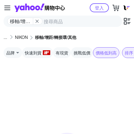
Yahoo購物中心
登入
移軸/增距/
轉接環/其
他
NIKON
移軸/增距/轉接環/其他
品牌
快速到貨
有現貨
挑戰低價
價格低到高
排序