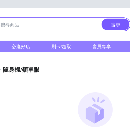
搜尋
必逛好店
刷卡/超取
會員專享
隨身機/類單眼