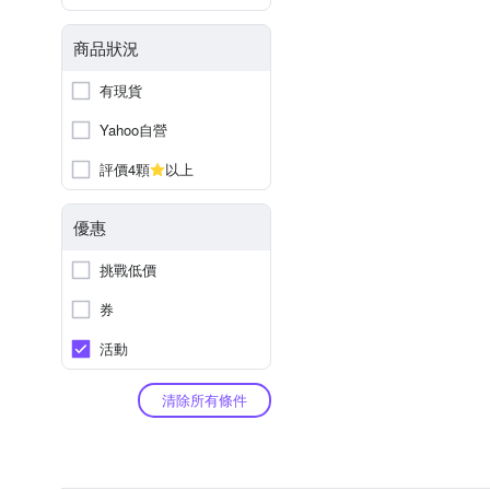
商品狀況
有現貨
Yahoo自營
評價4顆
以上
優惠
挑戰低價
券
活動
清除所有條件