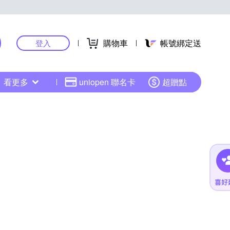
購物車
帳號綁定送
登入
看更多
uniopen 聯名卡
超贈點