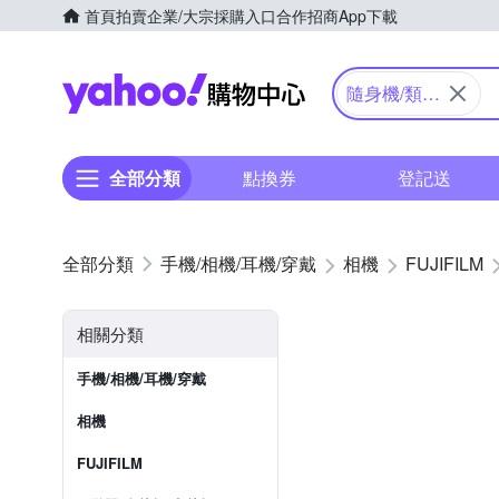
首頁
拍賣
企業/大宗採購入口
合作招商
App下載
Yahoo購物中心
隨身機/類單
眼
全部分類
點換券
登記送
手機/相機/耳機/穿戴
相機
FUJIFILM
相關分類
手機/相機/耳機/穿戴
相機
FUJIFILM