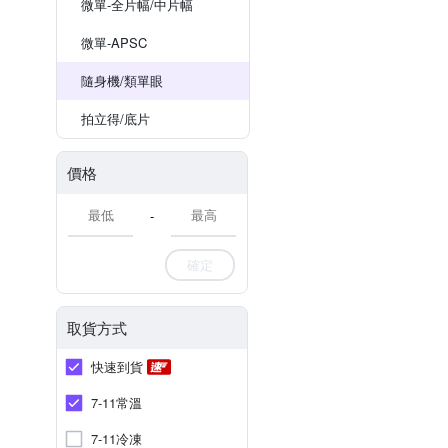
微單-全片幅/中片幅
微單-APSC
隨身機/類單眼
拍立得/底片
價格
-
確定
取貨方式
快速到貨
7-11常溫
7-11冷凍