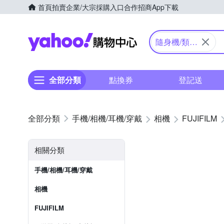
首頁
拍賣
企業/大宗採購入口
合作招商
App下載
Yahoo購物中心
隨身機/類單
眼
全部分類
點換券
登記送
手機/相機/耳機/穿戴
相機
FUJIFILM
相關分類
手機/相機/耳機/穿戴
相機
FUJIFILM