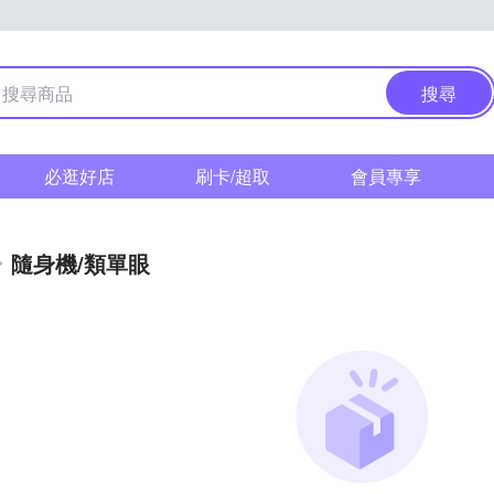
搜尋
必逛好店
刷卡/超取
會員專享
隨身機/類單眼