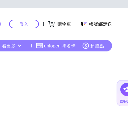
購物車
帳號綁定送
登入
看更多
uniopen 聯名卡
超贈點