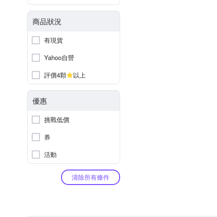
商品狀況
有現貨
Yahoo自營
評價4顆
以上
優惠
挑戰低價
券
活動
清除所有條件