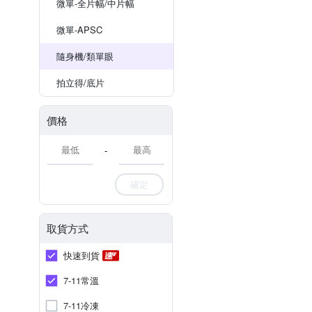
微單-全片幅/中片幅
微單-APSC
隨身機/類單眼
拍立得/底片
價格
-
確定
取貨方式
快速到貨
7-11常溫
7-11冷凍