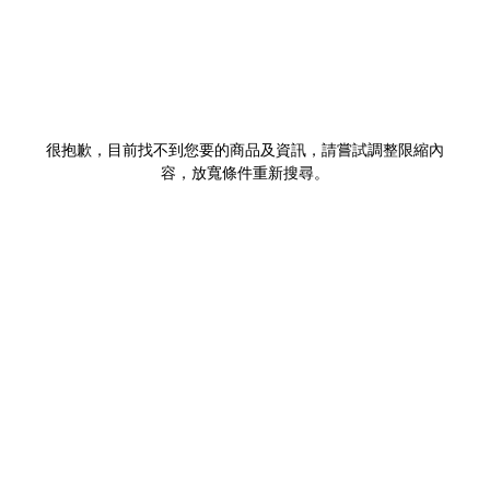
很抱歉，目前找不到您要的商品及資訊，請嘗試調整限縮內
容，放寬條件重新搜尋。