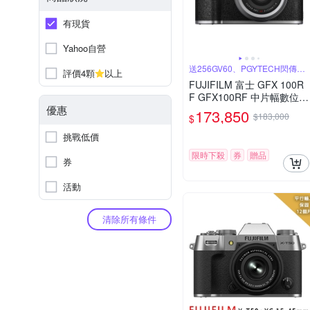
有現貨
Yahoo自營
送256GV60、PGYTECH閃傳卡
評價4顆
以上
盒
FUJIFILM 富士 GFX 100R
F GFX100RF 中片幅數位相
優惠
機 公司貨
173,850
$183,000
$
挑戰低價
限時下殺
券
贈品
券
活動
清除所有條件