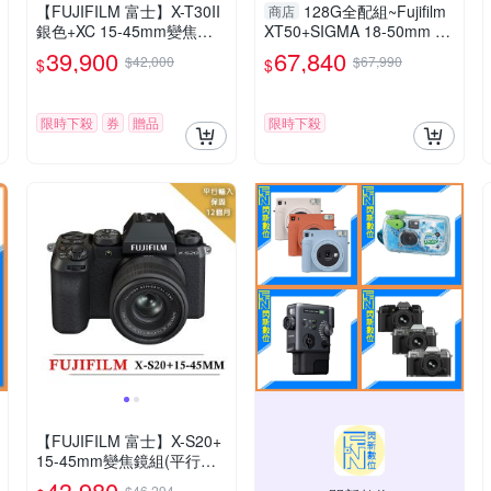
【FUJIFILM 富士】X-T30II
128G全配組~Fujifilm
商店
銀色+XC 15-45mm變焦鏡
XT50+SIGMA 18-50mm F
組*(中文平輸)
2.8 套組(X-T50+1850,公司
39,900
67,840
$42,000
$67,990
$
$
貨)
限時下殺
券
贈品
限時下殺
【FUJIFILM 富士】X-S20+
15-45mm變焦鏡組(平行輸
入)
43,980
$46,294