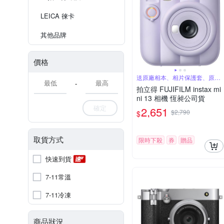
LEICA 徠卡
其他品牌
價格
送原廠相本、相片保護套、原廠
-
束口袋
拍立得 FUJIFILM instax mi
ni 13 相機 恆昶公司貨
確定
2,651
$2,790
$
取貨方式
限時下殺
券
贈品
快速到貨
7-11常溫
7-11冷凍
商品狀況