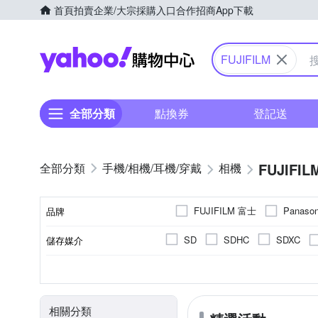
首頁
拍賣
企業/大宗採購入口
合作招商
App下載
Yahoo購物中心
FUJIFILM
全部分類
點換券
登記送
FUJIFIL
手機/相機/耳機/穿戴
相機
FUJIFILM 富士
Panaso
品牌
SD
SDHC
SDXC
儲存媒介
品牌名稱
可觸控式螢幕
2001萬~3000萬像素
微單眼
1.9吋以下
公司貨
拍立得
無
平行輸入
2.0~2.5吋
翻轉式螢幕
無
類單眼
CMOS
APSC
螢幕類型
有效像素
相機類型
螢幕尺寸
影像感應器
來源
3001萬~4000萬像素
801萬
相關分類