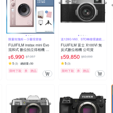
限量玫瑰粉～少量現貨搶
送128G V60、STC轉接環濾鏡組
合
FUJIFILM instax mini Evo
FUJIFILM 富士 X100VI 無
混和式 數位拍立得相機 公
反式數位相機 公司貨
司貨 EVO 玫瑰粉
6,990
59,850
$7,357
$63,000
$
$
5
5
(
3
)
總銷量>50
(
3
)
限時下殺
券
贈品
限時下殺
券
贈品