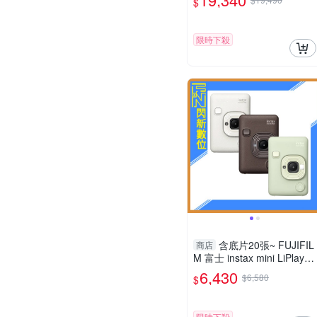
$
限時下殺
含底片20張~ FUJIFIL
商店
M 富士 instax mini LiPlay
數位 拍立得 相機(抹茶綠/古
6,430
$6,580
$
銅/霧白)公司貨
限時下殺