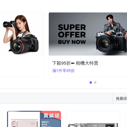
頭
下殺95折⬅︎ 相機大特賣
滿1件享95折
推薦排