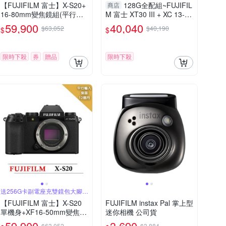
【FUJIFILM 富士】X-S20+
128G全配組~FUJIFIL
商店
16-80mm變焦鏡組(平行輸
M 富士 XT30 III + XC 13-33
入)
mm F3.5-6.3 OIS (XT30III,
59,900
40,040
$63,052
$40,190
$
$
公司貨)
限時下殺
券
贈品
限時下殺
送256G卡副電座充雙鏡包大腳架
拭鏡筆等
【FUJIFILM 富士】X-S20
FUJIFILM instax Pal 掌上型
單機身+XF16-50mm變焦鏡
迷你相機 公司貨
組(平行輸入)
59,900
3,690
$63,052
$3,884