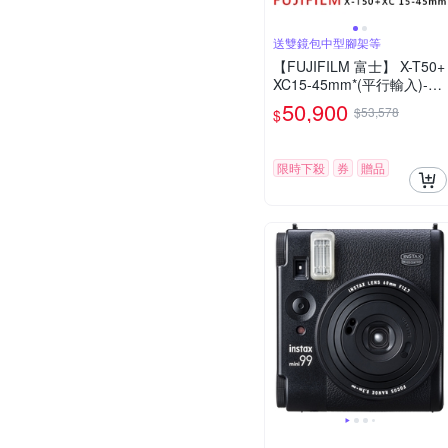
送雙鏡包中型腳架等
【FUJIFILM 富士】 X-T50+
XC15-45mm*(平行輸入)-銀
色
50,900
$53,578
$
限時下殺
券
贈品