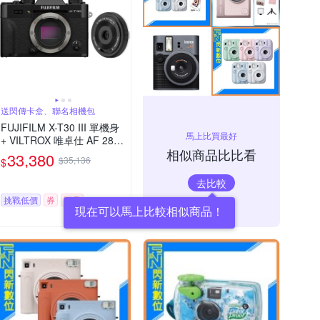
送閃傳卡盒、聯名相機包
FUJIFILM X-T30 III 單機身
馬上比買最好
+ VILTROX 唯卓仕 AF 28m
相似商品比比看
m F4.5 XF 自動對焦餅乾鏡
33,380
$35,136
$
頭 公司貨
去比較
挑戰低價
券
贈品
現在可以馬上比較相似商品！