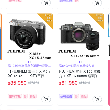
送128G卡副電座充單眼包背帶大
送64G卡副電座充雙鏡包等
吹球
【FUJIFILM 富士 】X-M5 +
FUJIFILM 富士 X-T50 單機
XC 15-45mm KIT*(平行輸
身 + XF 16-50mm 鏡頭*(平
入)-銀色
行輸入)-碳灰色
35,980
61,980
$37,873
$65,242
$
$
限時下殺
券
贈品
挑戰低價
券
贈品