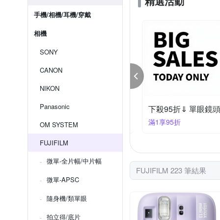
精選活動
手機/相機/耳機/穿戴
相機
SONY
CANON
NIKON
Panasonic
95折⇓ 相機指定品
下殺95折⇓ 單眼鏡
件享95折
滿1享95折
OM SYSTEM
FUJIFILM
微單-全片幅/中片幅
FUJIFILM 223 筆結果
微單-APSC
隨身機/類單眼
拍立得/底片