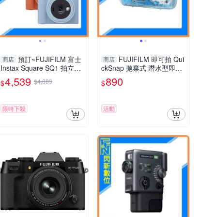
預訂~FUJIFILM 富士
FUJIFILM 即可拍 Qui
商店
商店
Instax Square SQ1 拍立得
ckSnap 拋棄式 潛水型即可
相機 +底片20張 白/橙/藍
拍 防水底片機 傻瓜相機 相
4,539
890
$4,689
$
$
(公司貨)
機 27張
限時下殺
活動