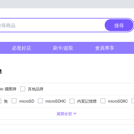
搜尋
必逛好店
刷卡/超取
會員專享
M
nic 國際牌
其他品牌
無
內置記憶體
microSD
microSDHC
microSDXC
相機(PASM功能)
2.5~2.9吋
1/3.1吋 CMOS
3001萬~5000萬像素
無
3.0吋以上
1/2.3吋 CMOS
單眼
1601萬~2000萬像素
後掀式螢幕
無
一般型相機
1吋 CMOS
固定式螢幕
即可拍
800萬像素以下
TFT LCD
展開全部
~1199萬