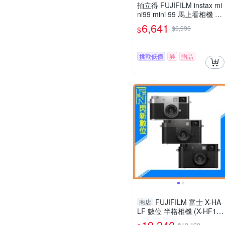
拍立得 FUJIFILM instax mi
ni99 mini 99 馬上看相機 公
司貨
6,641
$6,990
$
挑戰低價
券
贈品
FUJIFILM 富士 X-HA
商店
LF 數位 半格相機 (X-HF1,
公司貨)
19,340
$19,490