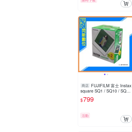
FUJIFILM 富士 Instax
商店
square SQ1 / SQ10 / SQ6 /
SP3 方形 拍立得 底片 雙入
799
$
(共20張)
活動