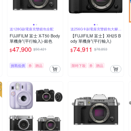
送128G副電座充雙鏡包全配
送256G卡副電座充雙鏡包大腳架
全配
FUJIFILM 富士 X-T50 Body
【FUJIFILM 富士】XH2S B
單機身*(平行輸入)-銀色
ody 單機身*(平行輸入)
47,900
74,911
$50,421
$78,853
$
$
挑戰低價
券
贈品
限時下殺
券
贈品