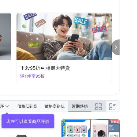
下殺95折⬅︎ 相機大特賣
滿1件享95折
序
價格低到高
價格高到低
近期熱銷