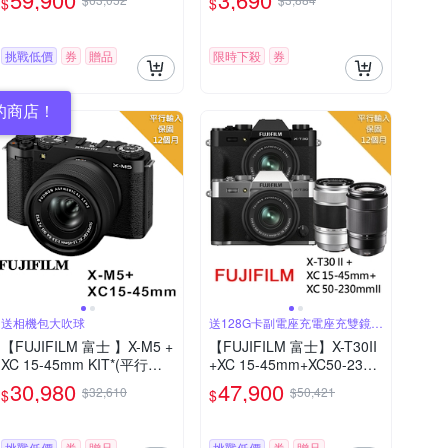
$
$
挑戰低價
券
贈品
限時下殺
券
的商店！
送相機包大吹球
送128G卡副電座充電座充雙鏡包
等
【FUJIFILM 富士 】X-M5 +
【FUJIFILM 富士】X-T30II
XC 15-45mm KIT*(平行輸
+XC 15-45mm+XC50-230m
入)-黑色
m雙鏡組*(中文平輸)
30,980
47,900
$32,610
$50,421
$
$
挑戰低價
券
贈品
挑戰低價
券
贈品