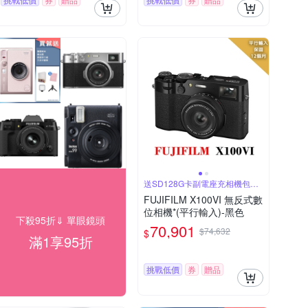
送SD128G卡副電座充相機包減
壓背帶等
FUJIFILM X100VI 無反式數
位相機*(平行輸入)-黑色
下殺95折⇓ 單眼鏡頭
70,901
$74,632
$
滿1享95折
挑戰低價
券
贈品