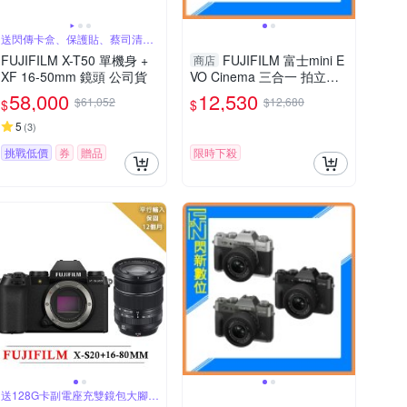
送閃傳卡盒、保護貼、蔡司清潔
噴霧組
FUJIFILM X-T50 單機身 +
FUJIFILM 富士mini E
商店
XF 16-50mm 鏡頭 公司貨
VO Cinema 三合一 拍立得
拍照/影片/列印(公司貨)
58,000
12,530
$61,052
$12,680
$
$
5
(
3
)
挑戰低價
券
贈品
限時下殺
送128G卡副電座充雙鏡包大腳架
全配