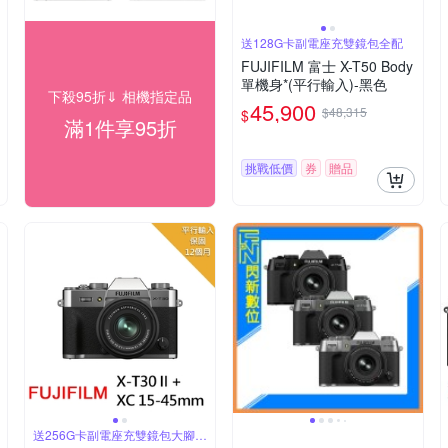
送128G卡副電座充雙鏡包全配
FUJIFILM 富士 X-T50 Body
單機身*(平行輸入)-黑色
下殺95折⇓ 相機指定品
45,900
$48,315
$
滿1件享95折
挑戰低價
券
贈品
送256G卡副電座充雙鏡包大腳架
豪華