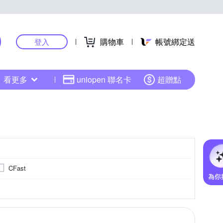
購物車
帳號綁定送
登入
看更多
uniopen 聯名卡
超贈點
CFast
4000萬像素以上
5001萬像素以上
更多