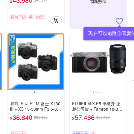
$
閃新數位
限時下殺
券
贈品
現在可以追蹤你喜愛
FUJIFILM 富士 XT30
FUJIFILM X-E5 單機身 恆
商店
III + XC 13-33mm F3.5-6.3
昶公司貨 + Tamron 18-300
OIS (XT30III,公司貨)
mm F3.5-6.3 鏡頭 公司貨
36,840
57,466
$36,990
$60,490
$
$
限時下殺
挑戰低價
券