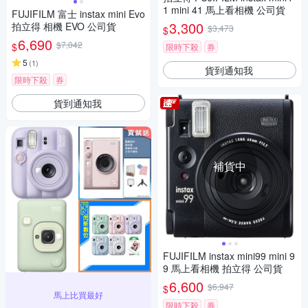
1 mini 41 馬上看相機 公司貨
FUJIFILM 富士 instax mini Evo
3,300
拍立得 相機 EVO 公司貨
$3,473
$
6,690
$7,042
$
限時下殺
券
5
(
1
)
貨到通知我
限時下殺
券
貨到通知我
補貨中
FUJIFILM instax mini99 mini 9
9 馬上看相機 拍立得 公司貨
6,600
$6,947
$
馬上比買最好
限時下殺
券