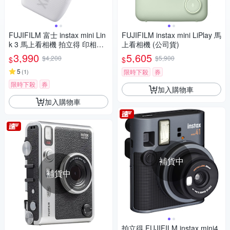
FUJIFILM 富士 instax mini Lin
FUJIFILM instax mini LiPlay 馬
k 3 馬上看相機 拍立得 印相機
上看相機 (公司貨)
公司貨
3,990
5,605
$4,200
$5,900
$
$
5
(
1
)
限時下殺
券
限時下殺
券
加入購物車
加入購物車
補貨中
補貨中
拍立得 FUJIFILM instax mini4