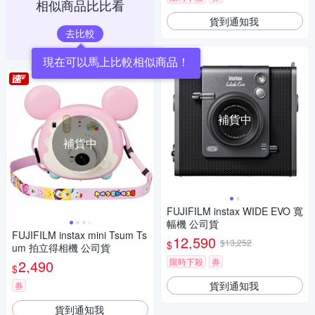
相似商品比比看
貨到通知我
去比較
現在可以馬上比較相似商品！
補貨中
補貨中
FUJIFILM instax WIDE EVO 寬
幅機 公司貨
FUJIFILM instax mini Tsum Ts
12,590
$13,252
$
um 拍立得相機 公司貨
限時下殺
券
2,490
$
貨到通知我
券
貨到通知我