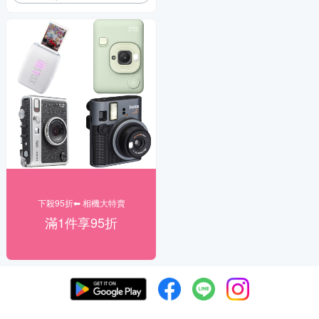
下殺95折⬅︎ 相機大特賣
滿1件享95折