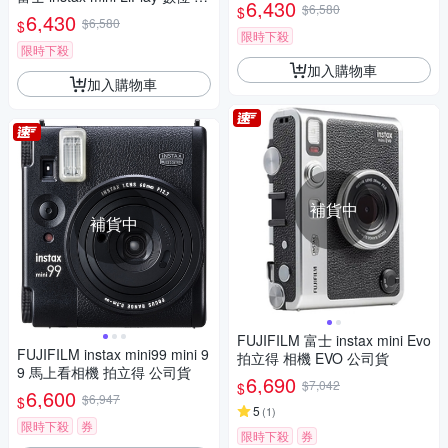
公司貨)
6,430
$6,580
$
立得 相機(抹茶綠/古銅/霧白)公
6,430
$6,580
$
司貨
限時下殺
限時下殺
加入購物車
加入購物車
補貨中
補貨中
FUJIFILM 富士 instax mini Evo
FUJIFILM instax mini99 mini 9
拍立得 相機 EVO 公司貨
9 馬上看相機 拍立得 公司貨
6,690
$7,042
$
6,600
$6,947
$
5
(
1
)
限時下殺
券
限時下殺
券