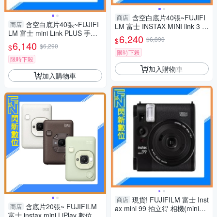
含空白底片40張~FUJIFI
商店
含空白底片40張~FUJIFI
商店
LM 富士 INSTAX MINI link 3 M
LM 富士 mini Link PLUS 手機
ARIO 瑪利歐 特別版(LINK3，
6,240
$6,390
$
印相機 清晰細膩列印(mini link
6,140
公司貨)拍立得 手機印相機
$6,290
$
+，公司貨)
限時下殺
限時下殺
加入購物車
加入購物車
現貨! FUJIFILM 富士 Inst
商店
含底片20張~ FUJIFILM
商店
ax mini 99 拍立得 相機(mini99,
富士 instax mini LiPlay 數位 拍