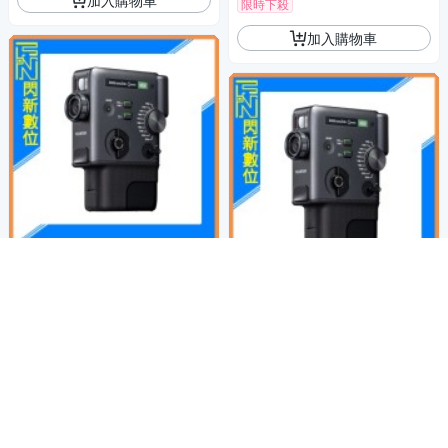
限時下殺
加入購物車
含空白底片20張~FUJIFI
商店
LM 富士mini EVO Cinema 三
合一 拍立得 拍照/影片/列印(公
含空白底片40張~FUJIFI
商店
13,230
$13,380
$
司貨)
LM 富士mini EVO Cinema 三
限時下殺
合一 拍立得 拍照/影片/列印(公
13,930
$14,080
$
司貨)
加入購物車
限時下殺
加入購物車