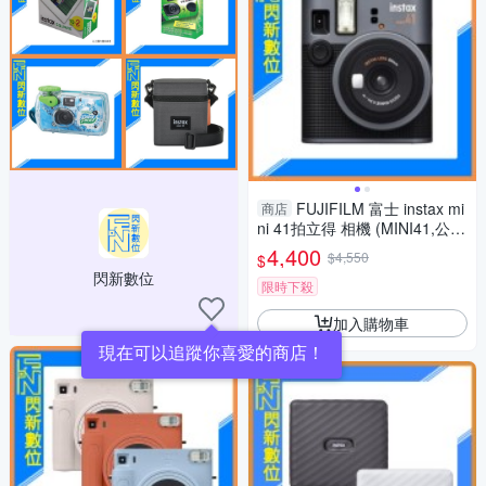
FUJIFILM 富士 instax mi
商店
ni 41拍立得 相機 (MINI41,公司
貨)含空白底片40張
4,400
$4,550
$
閃新數位
限時下殺
加入購物車
現在可以追蹤你喜愛的商店！