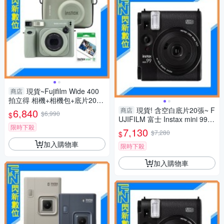
現貨~Fujifilm Wide 400
商店
拍立得 相機+相機包+底片20張
(Wide400,公司貨)
現貨! 含空白底片20張~ F
商店
6,840
$6,990
$
UJIFILM 富士 Instax mini 99
限時下殺
拍立得 相機(mini99,公司貨)
7,130
$7,280
$
加入購物車
限時下殺
加入購物車