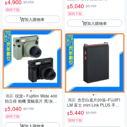
4,900
$5,050
$
0,公司貨)
5,040
$5,190
$
限時下殺
限時下殺
加入購物車
加入購物車
現貨~ Fujifilm Wide 400
商店
含空白底片20張~FUJIFI
商店
拍立得 相機 寬幅底片 黑/灰綠
LM 富士 mini Link PLUS 手機
(Wide400,公司貨)
5,040
$5,190
$
印相機 清晰細膩列印(mini link
5,440
$5,590
$
+，公司貨)
限時下殺
限時下殺
加入購物車