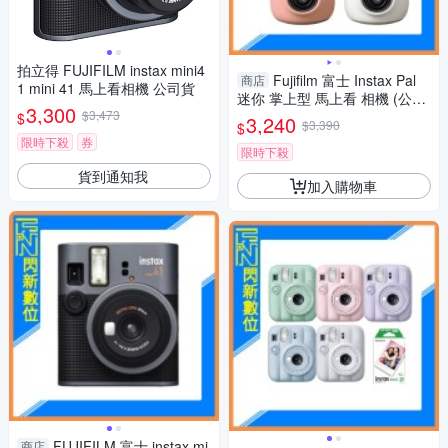
拍立得 FUJIFILM instax mini4
Fujifilm 富士 Instax Pal
商店
1 mini 41 馬上看相機 公司貨
迷你 掌上型 馬上看 相機 (公司
3,300
$3,473
貨) 藍/粉/白/綠
$
3,240
$3,390
$
限時下殺
券
限時下殺
貨到通知我
加入購物車
FUJIFILM 富士 instax mi
商店