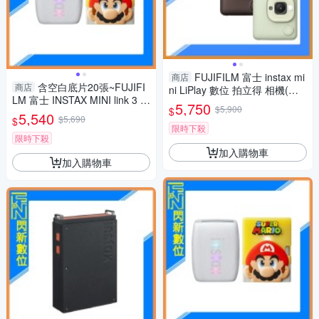
FUJIFILM 富士 instax mi
商店
含空白底片20張~FUJIFI
商店
ni LiPlay 數位 拍立得 相機(抹
LM 富士 INSTAX MINI link 3 M
茶綠/古銅/霧白)公司貨
5,750
$5,900
$
ARIO 瑪利歐 特別版(LINK3，
5,540
$5,690
$
公司貨)拍立得 手機印相機
限時下殺
限時下殺
加入購物車
加入購物車