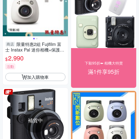
限量特惠2組 Fujifilm 富
商店
士 Instax Pal 迷你相機+保護套
白 (公司貨)
2,990
$
下殺95折⬅︎ 相機大特賣
活動
滿1件享95折
加入購物車
補貨中