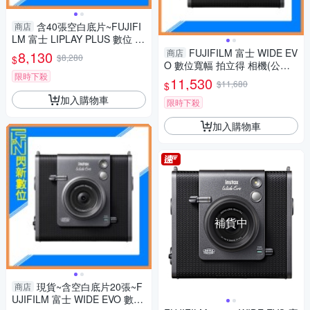
含40張空白底片~FUJIFI
商店
LM 富士 LIPLAY PLUS 數位 拍
立得 (LIPLAY+,公司貨)
FUJIFILM 富士 WIDE EV
商店
8,130
$8,280
$
O 數位寬幅 拍立得 相機(公司
限時下殺
貨)
11,530
$11,680
$
加入購物車
限時下殺
加入購物車
補貨中
現貨~含空白底片20張~F
商店
UJIFILM 富士 WIDE EVO 數位