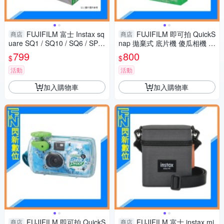
FUJIFILM 富士 Instax sq
FUJIFILM 即可拍 QuickS
商店
商店
uare SQ1 / SQ10 / SQ6 / SP3
nap 拋棄式 底片機 傻瓜相機 相
方形 拍立得 底片 雙入(共20張)
機 27張
799
800
$
$
活動
活動
加入購物車
加入購物車
FUJIFILM 即可拍 QuickS
FUJIFILM 富士 instax mi
商店
商店