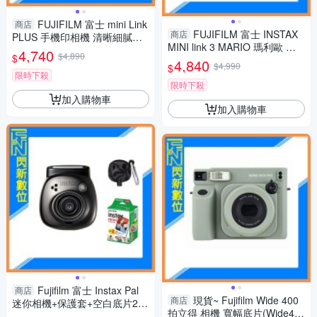
FUJIFILM 富士 mini Link
商店
FUJIFILM 富士 INSTAX
商店
PLUS 手機印相機 清晰細膩列
MINI link 3 MARIO 瑪利歐 特
印(mini link+,公司貨)
4,740
$4,890
$
別版(LINK3，公司貨)拍立得 手
4,840
$4,990
$
機印相機
限時下殺
限時下殺
加入購物車
加入購物車
Fujifilm 富士 Instax Pal
商店
現貨~ Fujifilm Wide 400
商店
迷你相機+保護套+空白底片20
拍立得 相機 寬幅底片(Wide40
張(公司貨)寶石黑