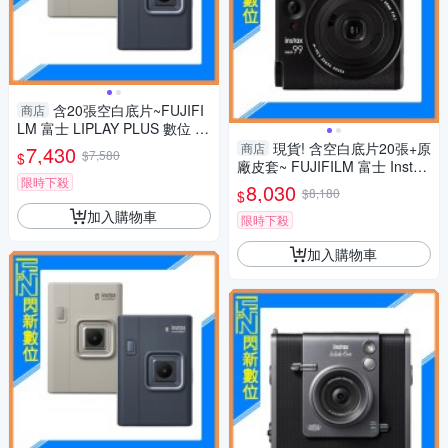
含20張空白底片~FUJIFI
商店
LM 富士 LIPLAY PLUS 數位 拍
立得 (LIPLAY+,公司貨)
現貨! 含空白底片20張+原
商店
7,430
$7,580
$
廠皮套~ FUJIFILM 富士 Instax
限時下殺
mini 99 拍立得 相機(mini99，
8,030
$8,180
$
公司貨)
加入購物車
限時下殺
加入購物車