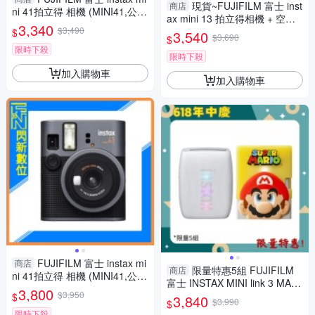
現貨~FUJIFILM 富士 inst
商店
ni 41拍立得 相機 (MINI41,公司
ax mini 13 拍立得相機 + 空白
貨)
3,340
$3,490
底片20張(mini13,公司貨)
$
3,540
$3,690
$
限時下殺
限時下殺
加入購物車
加入購物車
FUJIFILM 富士 instax mi
商店
限量特惠5組 FUJIFILM
商店
ni 41拍立得 相機 (MINI41,公司
富士 INSTAX MINI link 3 MARI
貨)含空白底片20張
3,800
$3,950
O 瑪利歐 特別版(LINK3，公司
$
3,840
$3,990
$
貨)拍立得 手機印相機
限時下殺