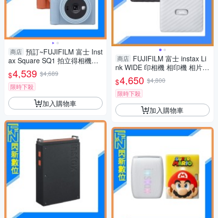
預訂~FUJIFILM 富士 Inst
商店
FUJIFILM 富士 instax Li
商店
ax Square SQ1 拍立得相機
nk WIDE 印相機 相印機 相片印
+底片20張 白/橙/藍 (公司貨)
4,539
$4,689
$
表機(公司貨)白/灰
4,650
$4,800
$
限時下殺
限時下殺
加入購物車
加入購物車