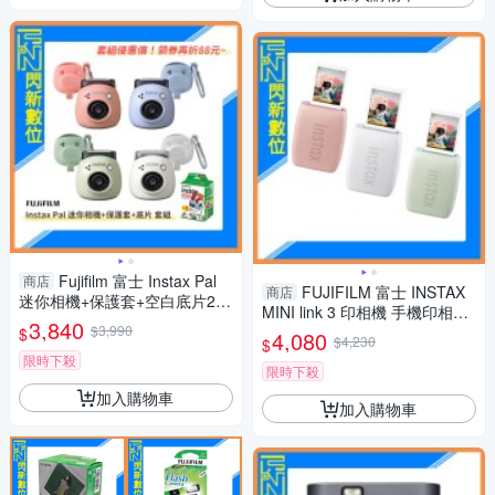
Fujifilm 富士 Instax Pal
商店
FUJIFILM 富士 INSTAX
商店
迷你相機+保護套+空白底片20
MINI link 3 印相機 手機印相機
張(公司貨)藍/粉/白/綠
3,840
$3,990
拍立得(公司貨)
$
4,080
$4,230
$
限時下殺
限時下殺
加入購物車
加入購物車