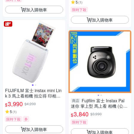
5
(
1
)
加入購物車
限時下殺
加入購物車
FUJIFILM 富士 instax mini Lin
k 3 馬上看相機 拍立得 印相機
Fujifilm 富士 Instax Pal
商店
公司貨
3,990
$4,200
$
迷你 掌上型 馬上看 相機 (公司
貨) 寶石黑
5
(
1
)
3,840
$3,990
$
限時下殺
券
限時下殺
加入購物車
加入購物車