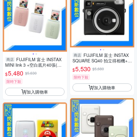
FUJIFILM 富士 INSTAX
商店
FUJIFILM 富士 INSTAX
商店
SQUARE SQ40 拍立得相機+2
MINI link 3 +空白底片40張(公
0張底片(公司貨)方型底片
5,530
$5,680
$
司貨) 印相機 手機印相機 拍立
5,480
$5,630
$
得
限時下殺
限時下殺
加入購物車
加入購物車