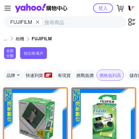
Yahoo購物中心
登入
FUJIFILM
相機
FUJIFILM
全部
拍立得/底片
分類
品牌
快速到貨
有現貨
挑戰低價
價格低到高
儲存