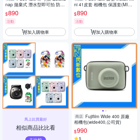
nap 拋棄式 潛水型即可拍 防水
ni 41皮套 相機包 保護套(MINI4
底片機 傻瓜相機 相機 27張
1,公司貨)拍立得
890
890
$
$
活動
活動
加入購物車
加入購物車
Fujifilm Wide 400 原廠
商店
馬上比買最好
相機包(wide400,公司貨)
相似商品比比看
990
$
5
去比較