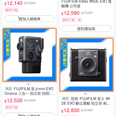
寬幅 拍立得 相機(公司貨)
FUJIFILM instax WIDE EVO 寬
12,140
$12,290
$
幅機 公司貨
限時下殺
12,590
$13,252
$
加入購物車
限時下殺
券
貨到通知我
FUJIFILM 富士mini EVO
商店
Cinema 三合一 拍立得 拍照/影
片/列印(公司貨)
現貨~FUJIFILM 富士 WI
商店
12,530
$12,680
$
DE EVO 數位寬幅 拍立得 相機
限時下殺
(公司貨)含128g+空白底片20張
12,830
$12,980
$
加入購物車