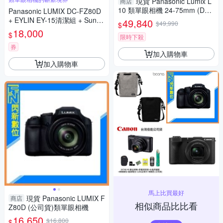
現貨 Panasonic Lumix L
商店
10 類單眼相機 24-75mm (DC-
Panasonic LUMIX DC-FZ80D
L10,公司貨)
+ EYLIN EY-15清潔組 + SunLi
49,840
$49,990
$
ght ZY-2614相機包 + EirMai 銳
18,000
$
限時下殺
瑪 HD-100C電子除濕卡 FZ80
D (公司貨)
券
加入購物車
加入購物車
馬上比買最好
現貨 Panasonic LUMIX F
商店
相似商品比比看
Z80D (公司貨)類單眼相機
16,650
$16,800
$