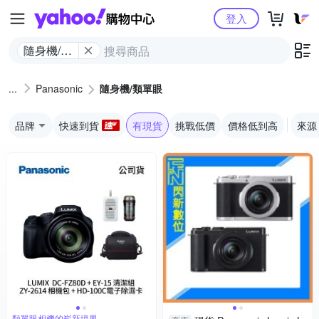
Yahoo購物中心
登入
隨身機/類
單眼
Panasonic
隨身機/類單眼
品牌
快速到貨
有現貨
挑戰低價
價格低到高
來源
類單眼相機的嶄新境界