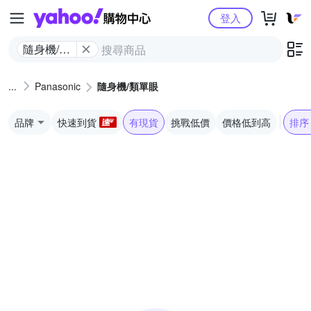
Yahoo購物中心
登入
隨身機/類
單眼
Panasonic
隨身機/類單眼
品牌
快速到貨
有現貨
挑戰低價
價格低到高
排序