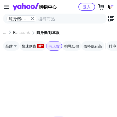
Yahoo購物中心
登入
隨身機/類
單眼
Panasonic
隨身機/類單眼
品牌
快速到貨
有現貨
挑戰低價
價格低到高
排序