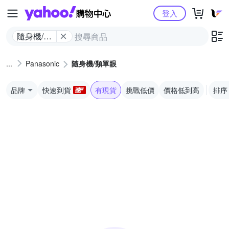
Yahoo購物中心
登入
隨身機/類
單眼
Panasonic
隨身機/類單眼
品牌
快速到貨
有現貨
挑戰低價
價格低到高
排序