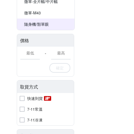
微單-全片幅/中片幅
微單-M43
隨身機/類單眼
價格
-
確定
取貨方式
快速到貨
7-11常溫
7-11冷凍