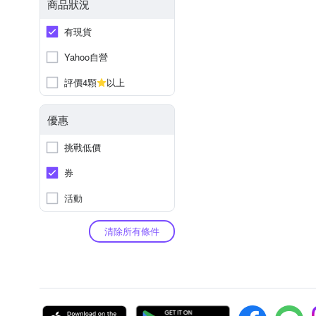
商品狀況
有現貨
Yahoo自營
評價4顆
以上
優惠
挑戰低價
券
活動
清除所有條件