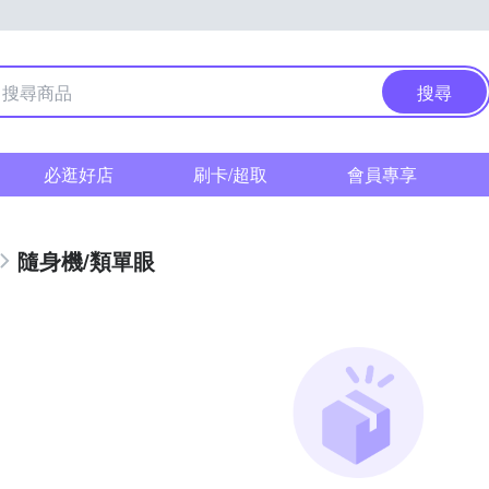
搜尋
必逛好店
刷卡/超取
會員專享
隨身機/類單眼