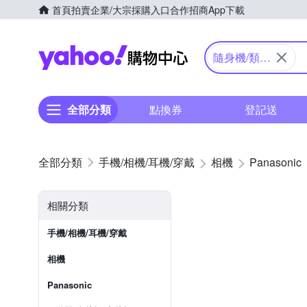
首頁
拍賣
企業/大宗採購入口
合作招商
App下載
Yahoo購物中心
隨身機/類單
眼
全部分類
點換券
登記送
手機/相機/耳機/穿戴
相機
Panasonic
相關分類
手機/相機/耳機/穿戴
相機
Panasonic