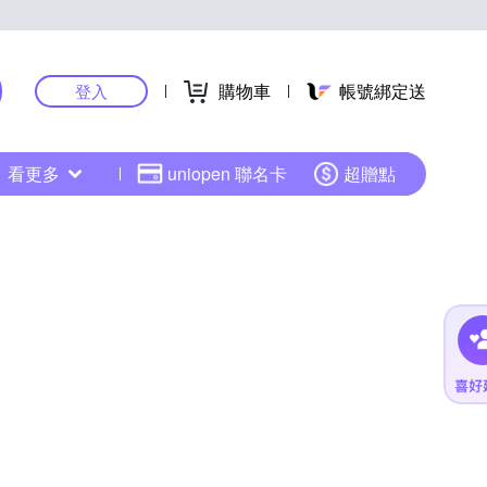
購物車
帳號綁定送
登入
看更多
uniopen 聯名卡
超贈點