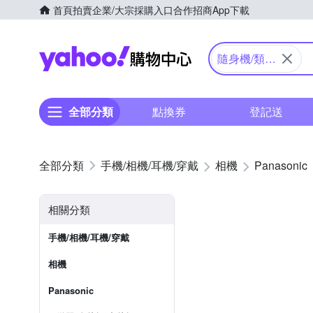
首頁
拍賣
企業/大宗採購入口
合作招商
App下載
Yahoo購物中心
隨身機/類單
眼
全部分類
點換券
登記送
手機/相機/耳機/穿戴
相機
Panasonic
相關分類
手機/相機/耳機/穿戴
相機
Panasonic