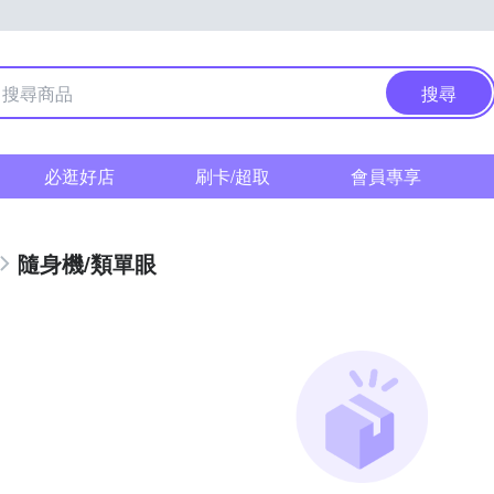
搜尋
必逛好店
刷卡/超取
會員專享
隨身機/類單眼