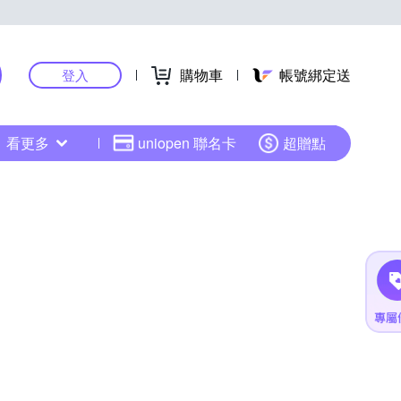
購物車
帳號綁定送
登入
看更多
uniopen 聯名卡
超贈點