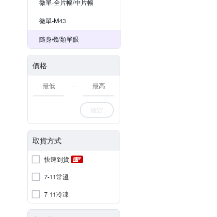
微單-全片幅/中片幅
微單-M43
隨身機/類單眼
價格
-
確定
取貨方式
快速到貨
7-11常溫
7-11冷凍