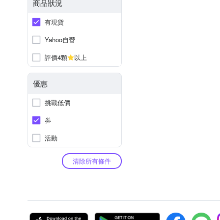
商品狀況
有現貨
Yahoo自營
評價4顆
以上
優惠
挑戰低價
券
活動
清除所有條件