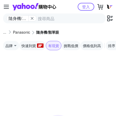
Yahoo購物中心
登入
隨身機/類
單眼
Panasonic
隨身機/類單眼
品牌
快速到貨
有現貨
挑戰低價
價格低到高
排序