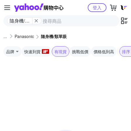
Yahoo購物中心
登入
隨身機/類
單眼
Panasonic
隨身機/類單眼
品牌
快速到貨
有現貨
挑戰低價
價格低到高
排序