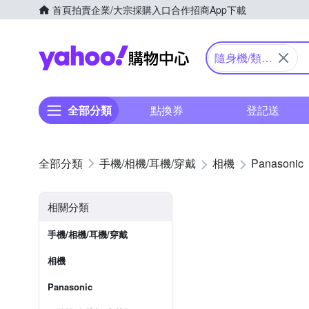
首頁
拍賣
企業/大宗採購入口
合作招商
App下載
Yahoo購物中心
隨身機/類單
眼
全部分類
點換券
登記送
手機/相機/耳機/穿戴
相機
Panasonic
相關分類
手機/相機/耳機/穿戴
相機
Panasonic