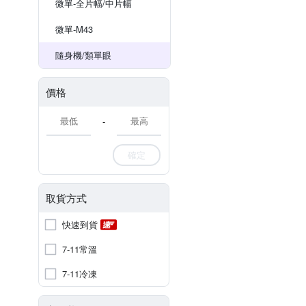
微單-全片幅/中片幅
微單-M43
隨身機/類單眼
價格
-
確定
取貨方式
快速到貨
7-11常溫
7-11冷凍