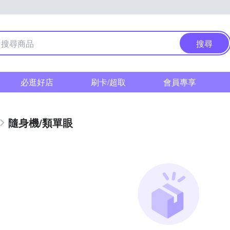
搜尋
必逛好店
刷卡/超取
會員專享
隨身機/類單眼