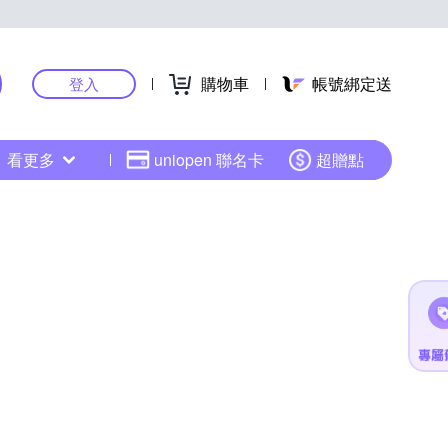
購物車
帳號綁定送
登入
看更多
uniopen 聯名卡
超贈點