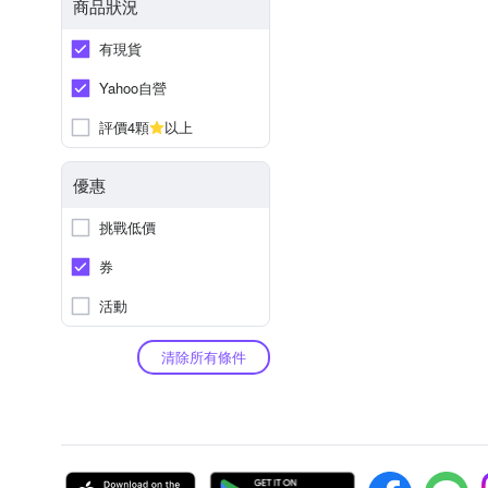
商品狀況
有現貨
Yahoo自營
評價4顆
以上
優惠
挑戰低價
券
活動
清除所有條件