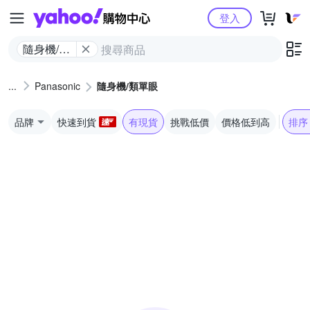
Yahoo購物中心
登入
隨身機/類
單眼
Panasonic
隨身機/類單眼
品牌
快速到貨
有現貨
挑戰低價
價格低到高
排序