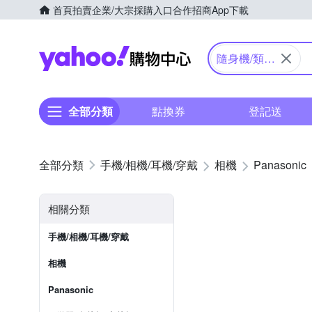
首頁
拍賣
企業/大宗採購入口
合作招商
App下載
Yahoo購物中心
隨身機/類單
眼
全部分類
點換券
登記送
手機/相機/耳機/穿戴
相機
Panasonic
相關分類
手機/相機/耳機/穿戴
相機
Panasonic