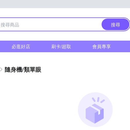
搜尋
必逛好店
刷卡/超取
會員專享
隨身機/類單眼