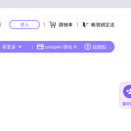
購物車
帳號綁定送
登入
看更多
uniopen 聯名卡
超贈點