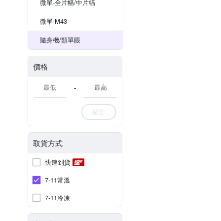
微單-全片幅/中片幅
微單-M43
隨身機/類單眼
價格
-
確定
取貨方式
快速到貨
7-11常溫
7-11冷凍