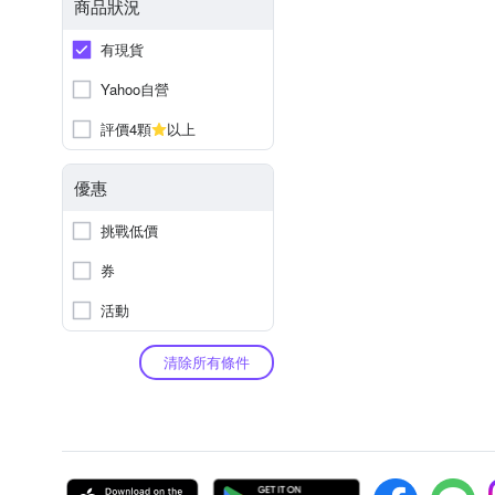
商品狀況
有現貨
Yahoo自營
評價4顆
以上
優惠
挑戰低價
券
活動
清除所有條件