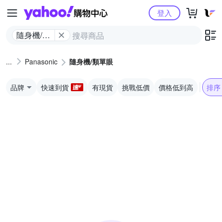
Yahoo購物中心
登入
隨身機/類
單眼
Panasonic
隨身機/類單眼
品牌
快速到貨
有現貨
挑戰低價
價格低到高
排序