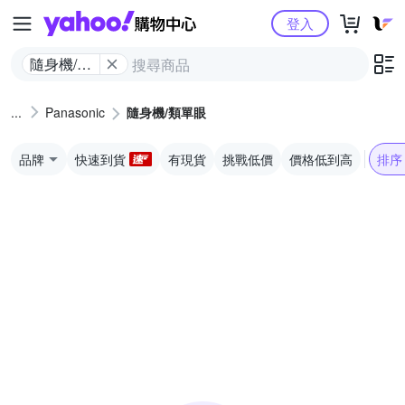
Yahoo購物中心
登入
隨身機/類
單眼
Panasonic
隨身機/類單眼
品牌
快速到貨
有現貨
挑戰低價
價格低到高
排序