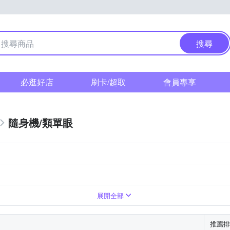
搜尋
必逛好店
刷卡/超取
會員專享
隨身機/類單眼
0倍變焦鏡頭
展開全部
推薦排