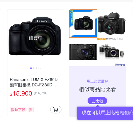
補貨中
Panasonic LUMIX FZ80D
馬上比買最好
類單眼相機 DC-FZ80D 公
相似商品比比看
司貨
15,900
$16,736
$
去比較
限時下殺
券
現在可以馬上比較相似