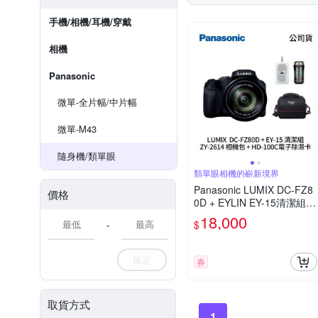
手機/相機/耳機/穿戴
相機
Panasonic
微單-全片幅/中片幅
微單-M43
隨身機/類單眼
類單眼相機的嶄新境界
Panasonic LUMIX DC-FZ8
價格
0D + EYLIN EY-15清潔組 +
SunLight ZY-2614相機包 +
18,000
$
-
EirMai 銳瑪 HD-100C電子
除濕卡 FZ80D (公司貨)
確定
券
取貨方式
1