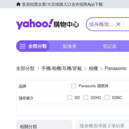
首頁
拍賣
企業/大宗採購入口
合作招商
App下載
Yahoo購物中心
隨身機/類單
眼
全部分類
點換券
登記送
手機/相機/耳機/穿戴
相機
Panasonic
Panasonic 國際牌
品牌
SD
SDHC
SDXC
儲存媒介
品牌名稱
公司貨
1601萬~2000萬像素
類單眼相機(PASM功能)
3.0吋以上
61倍以上變焦鏡頭
可觸控式螢幕
41~6
TFT LCD
來源
有效像素
相機類型
螢幕尺寸
螢幕類型
光學變焦
隨身機/類單眼 2 筆結果
相關分類