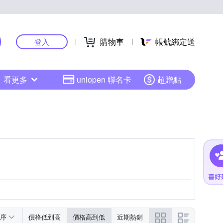
購物車
帳號綁定送
登入
看更多
uniopen 聯名卡
超贈點
序
價格低到高
價格高到低
近期熱銷