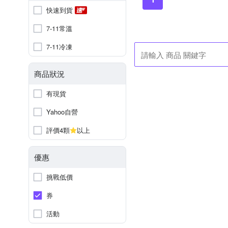
快速到貨
7-11常溫
7-11冷凍
商品狀況
有現貨
Yahoo自營
評價4顆
以上
優惠
挑戰低價
券
活動