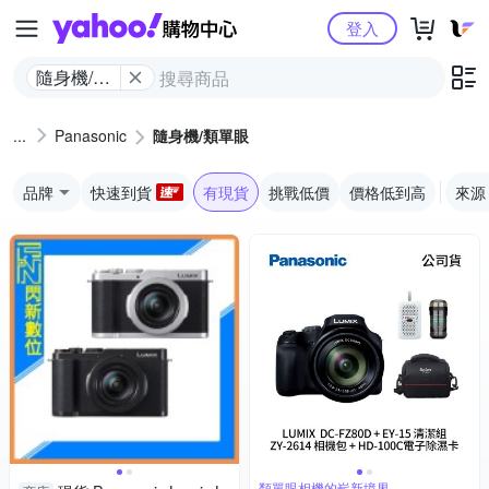
Yahoo購物中心
登入
隨身機/類
單眼
Panasonic
隨身機/類單眼
品牌
快速到貨
有現貨
挑戰低價
價格低到高
來源
類單眼相機的嶄新境界