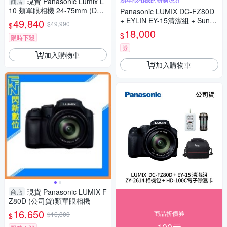
現貨 Panasonic Lumix L
商店
10 類單眼相機 24-75mm (DC-
Panasonic LUMIX DC-FZ80D
L10,公司貨)
+ EYLIN EY-15清潔組 + SunLi
49,840
$49,990
$
ght ZY-2614相機包 + EirMai 銳
18,000
$
限時下殺
瑪 HD-100C電子除濕卡 FZ80
D (公司貨)
券
加入購物車
加入購物車
現貨 Panasonic LUMIX F
商店
Z80D (公司貨)類單眼相機
16,650
商品折價券
$16,800
$