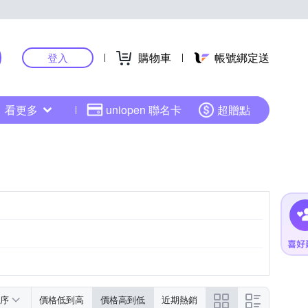
購物車
帳號綁定送
登入
看更多
uniopen 聯名卡
超贈點
序
價格低到高
價格高到低
近期熱銷