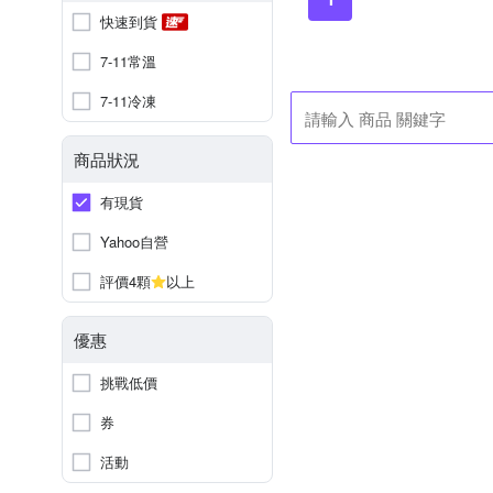
快速到貨
7-11常溫
7-11冷凍
商品狀況
有現貨
Yahoo自營
評價4顆
以上
優惠
挑戰低價
券
活動