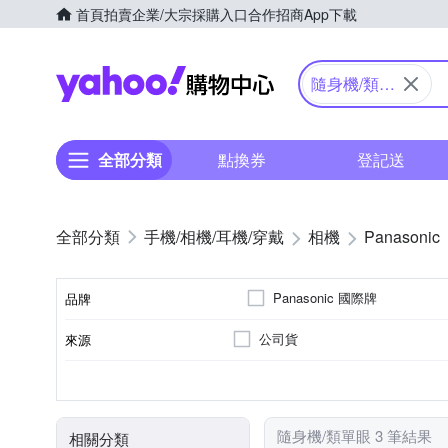
首頁
拍賣
企業/大宗採購入口
合作招商
App下載
Yahoo購物中心
隨身機/類單
眼
全部分類
點換券
登記送
手機/相機/耳機/穿戴
相機
Panasonic
Panasonic 國際牌
品牌
公司貨
來源
品牌名稱
類單眼相機(PASM功能)
2001萬~3000萬像素
2.5~2.9吋
3~7倍變焦鏡頭
1/2.3吋 CMOS
3.0吋以上
61倍以上
160
SD
M4/3
SDHC
SDXC
儲存媒介
相機類型
影像感應器
有效像素
螢幕尺寸
光學變焦
隨身機/類單眼 3 筆結果
相關分類