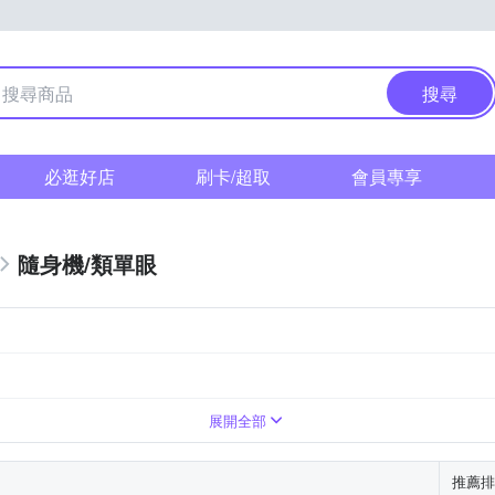
搜尋
必逛好店
刷卡/超取
會員專享
隨身機/類單眼
變焦鏡頭
1萬~2000萬像素
8~20倍變焦鏡頭
展開全部
推薦排