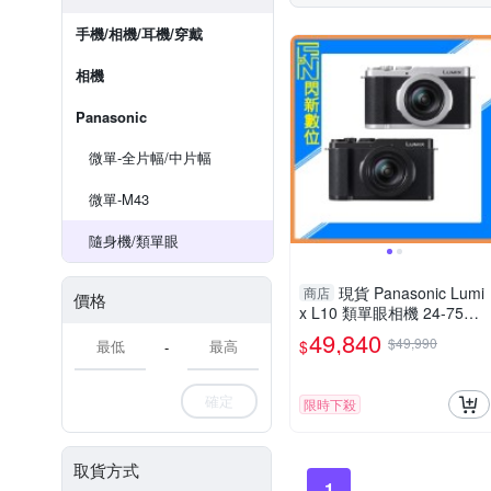
手機/相機/耳機/穿戴
相機
Panasonic
微單-全片幅/中片幅
微單-M43
隨身機/類單眼
現貨 Panasonic Lumi
商店
價格
x L10 類單眼相機 24-75mm
(DC-L10,公司貨)
49,840
$49,990
$
-
確定
限時下殺
取貨方式
1