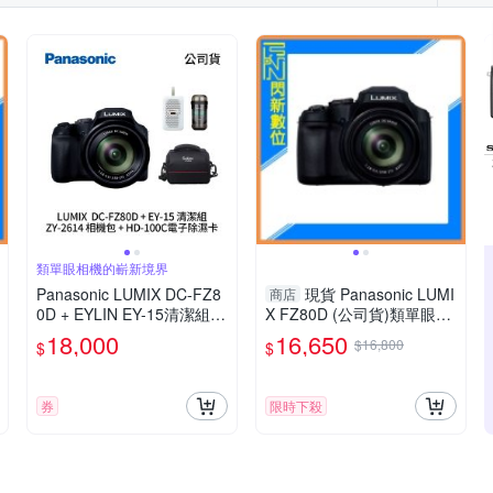
類單眼相機的嶄新境界
Panasonic LUMIX DC-FZ8
現貨 Panasonic LUMI
商店
0D + EYLIN EY-15清潔組 +
X FZ80D (公司貨)類單眼相
SunLight ZY-2614相機包 +
機
18,000
16,650
$16,800
$
$
EirMai 銳瑪 HD-100C電子
除濕卡 FZ80D (公司貨)
券
限時下殺