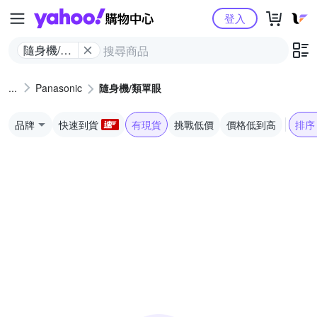
Yahoo購物中心
登入
隨身機/類
單眼
Panasonic
隨身機/類單眼
品牌
快速到貨
有現貨
挑戰低價
價格低到高
排序